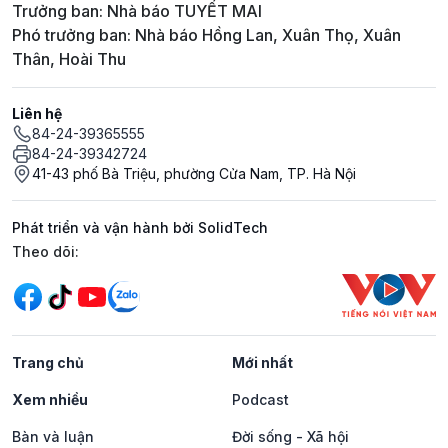
Trưởng ban: Nhà báo TUYẾT MAI
Phó trưởng ban: Nhà báo Hồng Lan, Xuân Thọ, Xuân
Thân, Hoài Thu
Liên hệ
84-24-39365555
84-24-39342724
41-43 phố Bà Triệu, phường Cửa Nam, TP. Hà Nội
Phát triển và vận hành bởi SolidTech
Mạng xã hội
Theo dõi:
Trang chủ
Mới nhất
Xem nhiều
Podcast
Bàn và luận
Đời sống - Xã hội