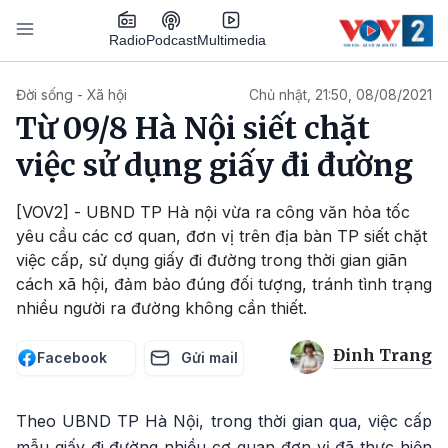
Nhảy đến nội dung
Podcast
Radio
Multimedia
Main navigation
Đời sống - Xã hội
Chủ nhật, 21:50, 08/08/2021
Từ 09/8 Hà Nội siết chặt
việc sử dụng giấy đi đường
[VOV2] - UBND TP Hà nội vừa ra công văn hỏa tốc
yêu cầu các cơ quan, đơn vị trên địa bàn TP siết chặt
việc cấp, sử dụng giấy đi đường trong thời gian giãn
cách xã hội, đảm bảo đúng đối tượng, tránh tình trạng
nhiều người ra đường không cần thiết.
Đinh Trang
Facebook
Gửi mail
Theo UBND TP Hà Nội, trong thời gian qua, việc cấp
mẫu giấy đi đường nhiều cơ quan đơn vị đã thực hiện