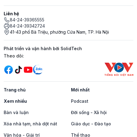
Liên hệ
84-24-39365555
84-24-39342724
41-43 phố Bà Triệu, phường Cửa Nam, TP. Hà Nội
Phát triển và vận hành bởi SolidTech
Mạng xã hội
Theo dõi:
Trang chủ
Mới nhất
Xem nhiều
Podcast
Bàn và luận
Đời sống - Xã hội
Xóa nhà tạm, nhà dột nát
Giáo dục - Đào tạo
Văn hóa - Giải trí
Thể thao