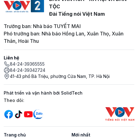
TỘC
Đài Tiếng nói Việt Nam
Trưởng ban: Nhà báo TUYẾT MAI
Phó trưởng ban: Nhà báo Hồng Lan, Xuân Thọ, Xuân
Thân, Hoài Thu
Liên hệ
84-24-39365555
84-24-39342724
41-43 phố Bà Triệu, phường Cửa Nam, TP. Hà Nội
Phát triển và vận hành bởi SolidTech
Mạng xã hội
Theo dõi:
Trang chủ
Mới nhất