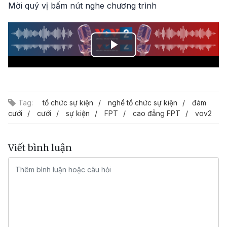
Mời quý vị bấm nút nghe chương trình
Play
Video
Tag:
tổ chức sự kiện
nghề tổ chức sự kiện
đám
cưới
cưới
sự kiện
FPT
cao đẳng FPT
vov2
Viết bình luận