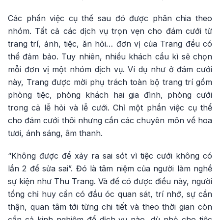
Các phần việc cụ thể sau đó được phân chia theo
nhóm. Tất cả các dịch vụ trọn vẹn cho đám cưới từ
trang trí, ảnh, tiệc, ăn hỏi… đơn vị của Trang đều có
thể đảm bảo. Tuy nhiên, nhiều khách cầu kì sẽ chọn
mỗi đơn vị một nhóm dịch vụ. Ví dụ như ở đám cưới
này, Trang được mời phụ trách toàn bộ trang trí gồm
phòng tiệc, phòng khách hai gia đình, phòng cưới
trong cả lễ hỏi và lễ cưới. Chỉ một phần việc cụ thể
cho đám cưới thôi nhưng cần các chuyên môn về hoa
tươi, ánh sáng, âm thanh.
“Không được để xảy ra sai sót vì tiệc cưới không có
lần 2 để sửa sai”. Đó là tâm niệm của người làm nghề
sự kiện như Thu Trang. Và để có được điều này, người
tổng chỉ huy cần có đầu óc quan sát, trí nhớ, sự cẩn
thận, quan tâm tới từng chi tiết và theo thời gian còn
cần cả kinh nghiệm để dịch vụ nào, dù nhỏ cho tiệc