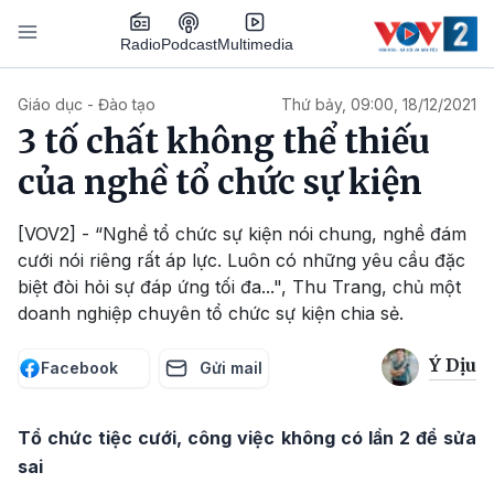
Nhảy đến nội dung
Podcast
Radio
Multimedia
Main navigation
Giáo dục - Đào tạo
Thứ bảy, 09:00, 18/12/2021
3 tố chất không thể thiếu
của nghề tổ chức sự kiện
[VOV2] - “Nghề tổ chức sự kiện nói chung, nghề đám
cưới nói riêng rất áp lực. Luôn có những yêu cầu đặc
biệt đòi hỏi sự đáp ứng tối đa...", Thu Trang, chủ một
doanh nghiệp chuyên tổ chức sự kiện chia sẻ.
Ý Dịu
Facebook
Gửi mail
Tổ chức tiệc cưới, công việc không có lần 2 để sửa
sai