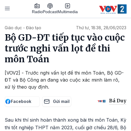
Nhảy đến nội dung
Podcast
Radio
Multimedia
Main navigation
Giáo dục - Đào tạo
Thứ tư, 18:38, 28/06/2023
Bộ GD-ĐT tiếp tục vào cuộc
trước nghi vấn lọt đề thi
môn Toán
[VOV2] - Trước nghi vấn lọt đề thi môn Toán, Bộ GD-
ĐT và Bộ Công an đang vào cuộc xác minh làm rõ,
xử lý theo quy định.
Bá Duy
Facebook
Gửi mail
Sau khi thí sinh hoàn thành xong bài thi môn Toán, Kỳ
thi tốt nghiệp THPT năm 2023, cuối giờ chiều 28/6, Bộ