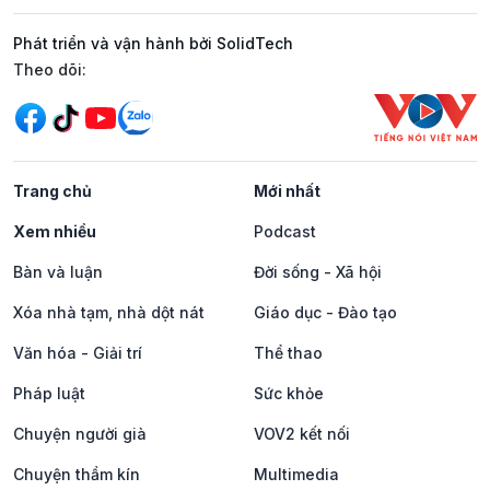
Phát triển và vận hành bởi SolidTech
Mạng xã hội
Theo dõi:
Trang chủ
Mới nhất
Xem nhiều
Podcast
Bàn và luận
Đời sống - Xã hội
Xóa nhà tạm, nhà dột nát
Giáo dục - Đào tạo
Văn hóa - Giải trí
Thể thao
Pháp luật
Sức khỏe
Chuyện người già
VOV2 kết nối
Chuyện thầm kín
Multimedia