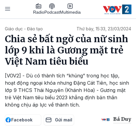
Nhảy đến nội dung
Podcast
Radio
Multimedia
Main navigation
Giáo dục - Đào tạo
Thứ bảy, 15:33, 23/03/2024
Chia sẻ bất ngờ của nữ sinh
lớp 9 khi là Gương mặt trẻ
Việt Nam tiêu biểu
[VOV2] - Dù có thành tích “khủng” trong học tập,
hoạt động ngoại khóa nhưng Đặng Cát Tiên, học sinh
lớp 9 THCS Thái Nguyên (Khánh Hòa) - Gương mặt
trẻ Việt Nam tiêu biểu 2023 khẳng định bản thân
không chịu áp lực về thành tích.
Bá Duy
Facebook
Gửi mail