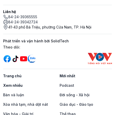
Liên hệ
84-24-39365555
84-24-39342724
41-43 phố Bà Triệu, phường Cửa Nam, TP. Hà Nội
Phát triển và vận hành bởi SolidTech
Mạng xã hội
Theo dõi:
Trang chủ
Mới nhất
Xem nhiều
Podcast
Bàn và luận
Đời sống - Xã hội
Xóa nhà tạm, nhà dột nát
Giáo dục - Đào tạo
Văn hóa - Giải trí
Thể thao