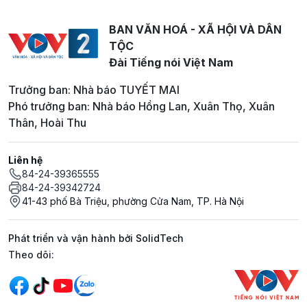
BAN VĂN HOÁ - XÃ HỘI VÀ DÂN
TỘC
Đài Tiếng nói Việt Nam
Trưởng ban: Nhà báo TUYẾT MAI
Phó trưởng ban: Nhà báo Hồng Lan, Xuân Thọ, Xuân
Thân, Hoài Thu
Liên hệ
84-24-39365555
84-24-39342724
41-43 phố Bà Triệu, phường Cửa Nam, TP. Hà Nội
Phát triển và vận hành bởi SolidTech
Mạng xã hội
Theo dõi: