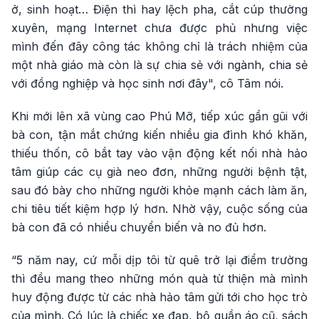
ở, sinh hoạt… Điện thì hay lệch pha, cắt cúp thường
xuyên, mạng Internet chưa được phủ nhưng việc
mình đến đây công tác không chỉ là trách nhiệm của
một nhà giáo mà còn là sự chia sẻ với ngành, chia sẻ
với đồng nghiệp và học sinh nơi đây", cô Tâm nói.
Khi mới lên xã vùng cao Phú Mỡ, tiếp xúc gần gũi với
bà con, tận mắt chứng kiến nhiều gia đình khó khăn,
thiếu thốn, cô bắt tay vào vận động kết nối nhà hảo
tâm giúp các cụ già neo đơn, những người bệnh tật,
sau đó bày cho những người khỏe mạnh cách làm ăn,
chi tiêu tiết kiệm hợp lý hơn. Nhờ vậy, cuộc sống của
bà con đã có nhiều chuyển biến và no đủ hơn.
“5 năm nay, cứ mỗi dịp tôi từ quê trở lại điểm trường
thì đều mang theo những món quà từ thiện mà mình
huy động được từ các nhà hảo tâm gửi tới cho học trò
của mình. Có lúc là chiếc xe đạp, bộ quần áo cũ, sách