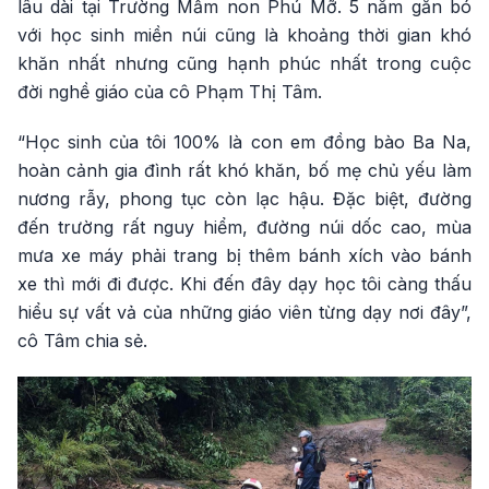
lâu dài tại Trường Mầm non Phú Mỡ. 5 năm gắn bó
với học sinh miền núi cũng là khoảng thời gian khó
khăn nhất nhưng cũng hạnh phúc nhất trong cuộc
đời nghề giáo của cô Phạm Thị Tâm.
“Học sinh của tôi 100% là con em đồng bào Ba Na,
hoàn cảnh gia đình rất khó khăn, bố mẹ chủ yếu làm
nương rẫy, phong tục còn lạc hậu. Đặc biệt, đường
đến trường rất nguy hiểm, đường núi dốc cao, mùa
mưa xe máy phải trang bị thêm bánh xích vào bánh
xe thì mới đi được. Khi đến đây dạy học tôi càng thấu
hiểu sự vất vả của những giáo viên từng dạy nơi đây”,
cô Tâm chia sẻ.