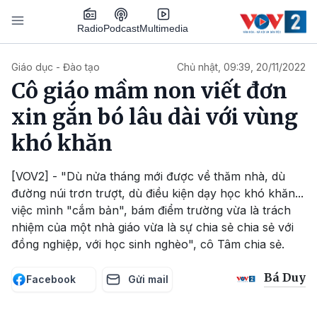
Nhảy đến nội dung
Podcast
Radio
Multimedia
Main navigation
Giáo dục - Đào tạo
Chủ nhật, 09:39, 20/11/2022
Cô giáo mầm non viết đơn
xin gắn bó lâu dài với vùng
khó khăn
[VOV2] - "Dù nửa tháng mới được về thăm nhà, dù
đường núi trơn trượt, dù điều kiện dạy học khó khăn...
việc mình "cắm bản", bám điểm trường vừa là trách
nhiệm của một nhà giáo vừa là sự chia sẻ chia sẻ với
đồng nghiệp, với học sinh nghèo", cô Tâm chia sẻ.
Bá Duy
Facebook
Gửi mail