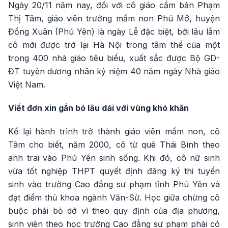
Ngày 20/11 năm nay, đối với cô giáo cắm bản Phạm
Thị Tâm, giáo viên trường mầm non Phú Mỡ, huyện
Đồng Xuân (Phú Yên) là ngày Lễ đặc biệt, bởi lâu lắm
cô mới được trở lại Hà Nội trong tâm thế của một
trong 400 nhà giáo tiêu biểu, xuất sắc được Bộ GD-
ĐT tuyên dương nhân kỷ niệm 40 năm ngày Nhà giáo
Việt Nam.
Viết đơn xin gắn bó lâu dài với vùng khó khăn
Kể lại hành trình trở thành giáo viên mầm non, cô
Tâm cho biết, năm 2000, cô từ quê Thái Bình theo
anh trai vào Phú Yên sinh sống. Khi đó, cô nữ sinh
vừa tốt nghiệp THPT quyết định đăng ký thi tuyển
sinh vào trường Cao đẳng sư phạm tỉnh Phú Yên và
đạt điểm thủ khoa ngành Văn-Sử. Học giữa chừng cô
buộc phải bỏ dở vì theo quy định của địa phương,
sinh viên theo học trường Cao đẳng sư phạm phải có