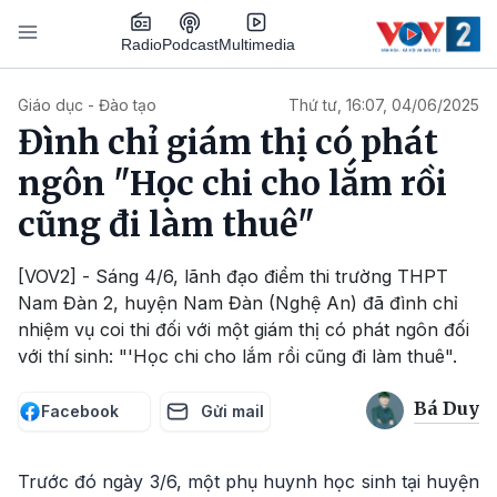
Nhảy đến nội dung
Podcast
Radio
Multimedia
Main navigation
Giáo dục - Đào tạo
Thứ tư, 16:07, 04/06/2025
Đình chỉ giám thị có phát
ngôn "Học chi cho lắm rồi
cũng đi làm thuê"
[VOV2] - Sáng 4/6, lãnh đạo điểm thi trường THPT
Nam Đàn 2, huyện Nam Đàn (Nghệ An) đã đình chỉ
nhiệm vụ coi thi đối với một giám thị có phát ngôn đối
với thí sinh: "'Học chi cho lắm rồi cũng đi làm thuê".
Bá Duy
Facebook
Gửi mail
Trước đó ngày 3/6, một phụ huynh học sinh tại huyện