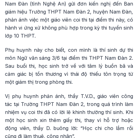
Nam Đàn (tỉnh Nghệ An) gửi đơn kiến nghị đến Ban
giám hiệu Trường THPT Nam Đàn 2, huyện Nam Đàn,
phản ánh việc một giáo viên coi thi tại điểm thi này, có
hành vi ứng xử không phù hợp trong kỳ thi tuyển sinh
lớp 10 THPT.
Phụ huynh này cho biết, con mình là thí sinh dự thi
môn Ngữ văn sáng 3/6 tại điểm thi THPT Nam Đàn 2.
Sau buổi thi, học sinh trở về với tâm lý buồn bã và
cảm giác bị tổn thương vì thái độ thiếu tôn trọng từ
một giám thị trong phòng thi.
Vị phụ huynh phản ánh, thầy T.V.D., giáo viên công
tác tại Trường THPT Nam Đàn 2, trong quá trình làm
nhiệm vụ coi thi đã có lời lẽ khinh thường thí sinh. Khi
một học sinh xin thêm giấy thi, thay vì hỗ trợ hoặc
động viên, thầy D. buông lời: “Học chi cho lắm rồi
cũng đi làm thuê, công nhân”.