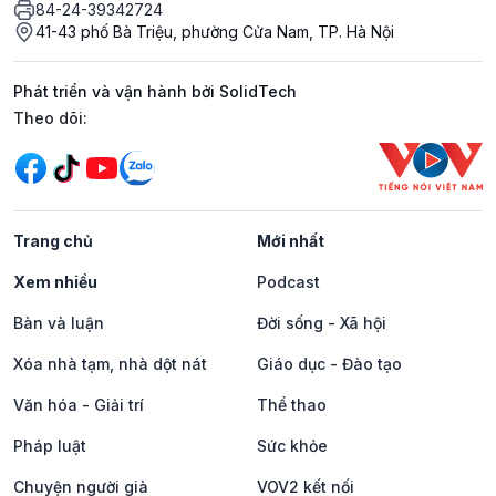
84-24-39342724
41-43 phố Bà Triệu, phường Cửa Nam, TP. Hà Nội
Phát triển và vận hành bởi SolidTech
Mạng xã hội
Theo dõi:
Trang chủ
Mới nhất
Xem nhiều
Podcast
Bàn và luận
Đời sống - Xã hội
Xóa nhà tạm, nhà dột nát
Giáo dục - Đào tạo
Văn hóa - Giải trí
Thể thao
Pháp luật
Sức khỏe
Chuyện người già
VOV2 kết nối