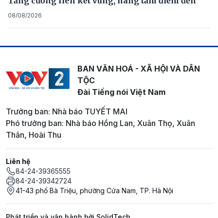
Tăng cường liên kết vùng, nâng tầm điểm đến
08/08/2026
BAN VĂN HOÁ - XÃ HỘI VÀ DÂN
TỘC
Đài Tiếng nói Việt Nam
Trưởng ban: Nhà báo TUYẾT MAI
Phó trưởng ban: Nhà báo Hồng Lan, Xuân Thọ, Xuân
Thân, Hoài Thu
Liên hệ
84-24-39365555
84-24-39342724
41-43 phố Bà Triệu, phường Cửa Nam, TP. Hà Nội
Phát triển và vận hành bởi SolidTech