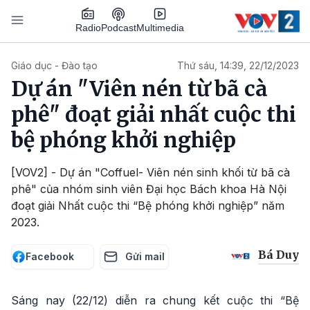
Nhảy đến nội dung
Podcast
Radio
Multimedia
Main navigation
Giáo dục - Đào tạo
Thứ sáu, 14:39, 22/12/2023
Dự án "Viên nén từ bã cà
phê" đoạt giải nhất cuộc thi
bệ phóng khởi nghiệp
[VOV2] - Dự án "Coffuel- Viên nén sinh khối từ bã cà
phê" của nhóm sinh viên Đại học Bách khoa Hà Nội
đoạt giải Nhất cuộc thi “Bệ phóng khởi nghiệp” năm
2023.
Bá Duy
Facebook
Gửi mail
Sáng nay (22/12) diễn ra chung kết cuộc thi “Bệ