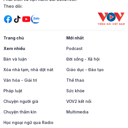
Mạng xã hội
Theo dõi:
Trang chủ
Mới nhất
Xem nhiều
Podcast
Bàn và luận
Đời sống - Xã hội
Xóa nhà tạm, nhà dột nát
Giáo dục - Đào tạo
Văn hóa - Giải trí
Thể thao
Pháp luật
Sức khỏe
Chuyện người già
VOV2 kết nối
Chuyện thầm kín
Multimedia
Học ngoại ngữ qua Radio