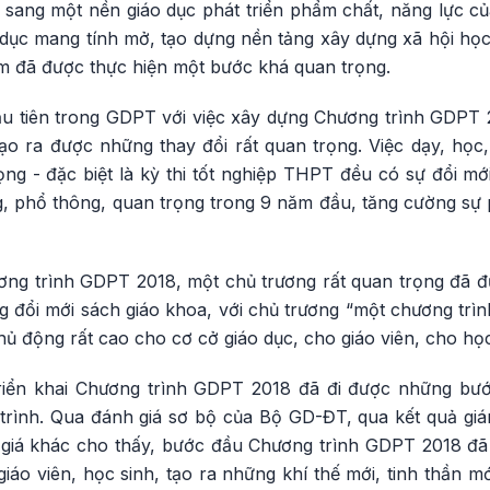
n sang một nền giáo dục phát triển phẩm chất, năng lực c
dục mang tính mở, tạo dựng nền tảng xây dựng xã hội học 
m đã được thực hiện một bước khá quan trọng.
ầu tiên trong GDPT với việc xây dựng Chương trình GDPT 2
ạo ra được những thay đổi rất quan trọng. Việc dạy, học,
ọng - đặc biệt là kỳ thi tốt nghiệp THPT đều có sự đổi mớ
ng, phổ thông, quan trọng trong 9 năm đầu, tăng cường sự
ương trình GDPT 2018, một chủ trương rất quan trọng đã đ
g đổi mới sách giáo khoa, với chủ trương “một chương trìn
ủ động rất cao cho cơ cở giáo dục, cho giáo viên, cho học
riển khai Chương trình GDPT 2018 đã đi được những bước
trình. Qua đánh giá sơ bộ của Bộ GD-ĐT, qua kết quả g
giá khác cho thấy, bước đầu Chương trình GDPT 2018 đã m
iáo viên, học sinh, tạo ra những khí thế mới, tinh thần m