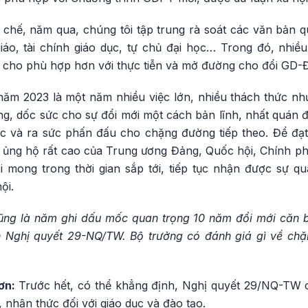
 chế, năm qua, chúng tôi tập trung rà soát các văn bản q
áo, tài chính giáo dục, tự chủ đại học… Trong đó, nhi
 cho phù hợp hơn với thực tiễn và mở đường cho đổi GD-
năm 2023 là một năm nhiều việc lớn, nhiều thách thức n
, dốc sức cho sự đổi mới một cách bản lĩnh, nhất quán để
ớc và ra sức phấn đấu cho chặng đường tiếp theo. Để đ
sự ủng hộ rất cao của Trung ương Đảng, Quốc hội, Chính p
i mong trong thời gian sắp tới, tiếp tục nhận được sự qu
ội.
ng là năm ghi dấu mốc quan trọng 10 năm đổi mới căn b
ần Nghị quyết 29-NQ/TW. Bộ trưởng có đánh giá gì về ch
ơn:
Trước hết, có thể khẳng định, Nghị quyết 29/NQ-TW 
 nhận thức đối với giáo dục và đào tạo.