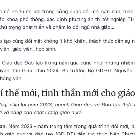
có nhiều nỗ lực trong công cuộc đổi mới căn bản, toàn di
iáo khoa phổ thông; xác định phương án thi tốt nghiệp TH
hú trọng phát triển và chăm lo đội ngũ nhà giáo...
o tạo cũng đối mặt không ít khó khăn, thách thức cần sự n
viên, giáo viên, học sinh.
n Giáo dục-Đào tạo trong năm qua cũng như những nhiệm
guyên đán Giáp Thìn 2024, Bộ trưởng Bộ GD-ĐT Nguyễn
phỏng vấn.
í thế mới, tinh thần mới cho giá
ng, nhìn lại năm 2023, ngành Giáo dục và Đào tạo thực 
mới và nâng cao chất lượng giáo dục?
Sơn:
Năm 2023 - năm trọng tâm trong quá trình đổi mới, đặ
 giáo dục và đào tạo (GD-ĐT) tiếp tục thực hiện Chư