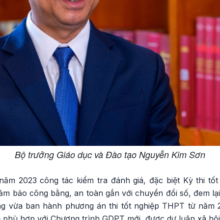
Bộ trưởng Giáo dục và Đào tạo Nguyễn Kim Sơn
năm 2023 công tác kiểm tra đánh giá, đặc biệt Kỳ thi t
đảm bảo công bằng, an toàn gắn với chuyển đổi số, đem lại 
g vừa ban hành phương án thi tốt nghiệp THPT từ năm 2
để phù hợp với Chương trình GDPT mới, được dư luận xã hộ