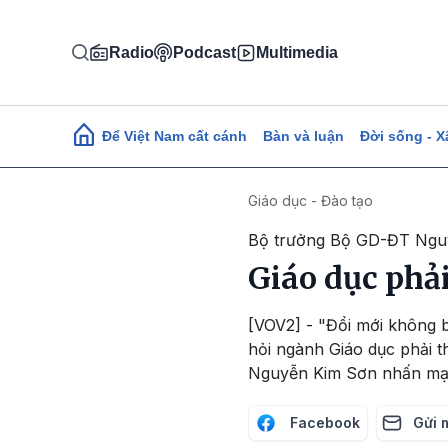
Nhảy đến nội dung
Radio
Podcast
Multimedia
Main navigation
Để Việt Nam cất cánh
Bàn và luận
Đời sống - X
Giáo dục - Đào tạo
Bộ trưởng Bộ GD-ĐT Ngu
Giáo dục phải
[VOV2] - "Đổi mới không b
hỏi ngành Giáo dục phải t
Nguyễn Kim Sơn nhấn mạ
Facebook
Gửi 