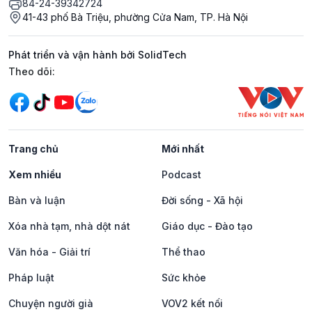
84-24-39342724
41-43 phố Bà Triệu, phường Cửa Nam, TP. Hà Nội
Phát triển và vận hành bởi SolidTech
Mạng xã hội
Theo dõi:
Trang chủ
Mới nhất
Xem nhiều
Podcast
Bàn và luận
Đời sống - Xã hội
Xóa nhà tạm, nhà dột nát
Giáo dục - Đào tạo
Văn hóa - Giải trí
Thể thao
Pháp luật
Sức khỏe
Chuyện người già
VOV2 kết nối