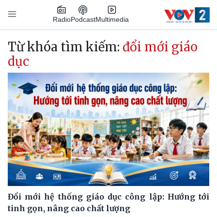
Nhảy đến nội dung
Podcast
Radio
Multimedia
Main navigation
Từ khóa tìm kiếm:
đổi mới giáo
dục
Đổi mới hệ thống giáo dục công lập: Hướng tới
tinh gọn, nâng cao chất lượng