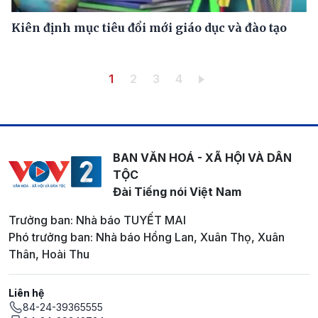
Kiên định mục tiêu đổi mới giáo dục và đào tạo
Pagination
Trang hiện thời
Trang
Trang
Trang
1
2
3
4
BAN VĂN HOÁ - XÃ HỘI VÀ DÂN
TỘC
Đài Tiếng nói Việt Nam
Trưởng ban: Nhà báo TUYẾT MAI
Phó trưởng ban: Nhà báo Hồng Lan, Xuân Thọ, Xuân
Thân, Hoài Thu
Liên hệ
84-24-39365555