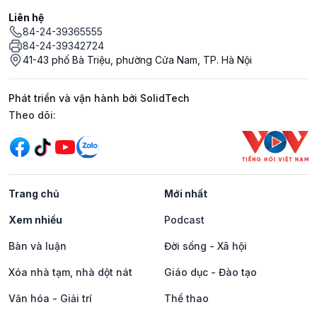
Liên hệ
84-24-39365555
84-24-39342724
41-43 phố Bà Triệu, phường Cửa Nam, TP. Hà Nội
Phát triển và vận hành bởi SolidTech
Mạng xã hội
Theo dõi:
Trang chủ
Mới nhất
Xem nhiều
Podcast
Bàn và luận
Đời sống - Xã hội
Xóa nhà tạm, nhà dột nát
Giáo dục - Đào tạo
Văn hóa - Giải trí
Thể thao