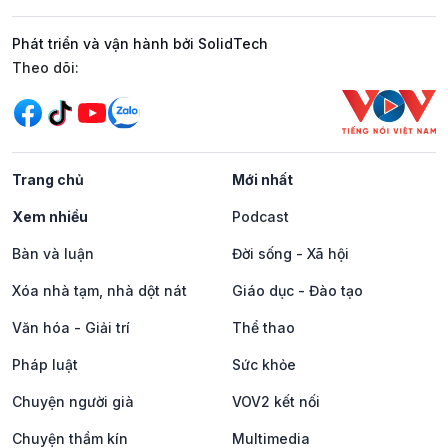
Phát triển và vận hành bởi SolidTech
Mạng xã hội
Theo dõi:
Trang chủ
Mới nhất
Xem nhiều
Podcast
Bàn và luận
Đời sống - Xã hội
Xóa nhà tạm, nhà dột nát
Giáo dục - Đào tạo
Văn hóa - Giải trí
Thể thao
Pháp luật
Sức khỏe
Chuyện người già
VOV2 kết nối
Chuyện thầm kín
Multimedia