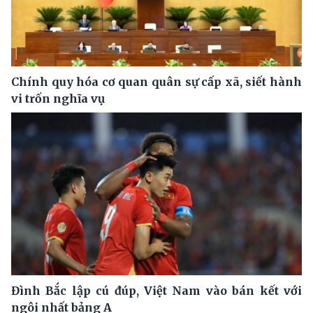
Chính quy hóa cơ quan quân sự cấp xã, siết hành
vi trốn nghĩa vụ
Đình Bắc lập cú đúp, Việt Nam vào bán kết với
ngôi nhất bảng A