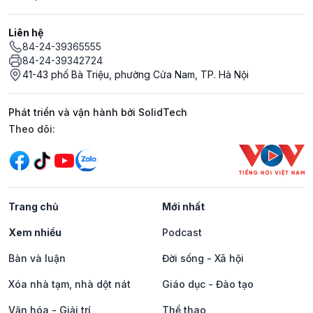
Liên hệ
84-24-39365555
84-24-39342724
41-43 phố Bà Triệu, phường Cửa Nam, TP. Hà Nội
Phát triển và vận hành bởi SolidTech
Mạng xã hội
Theo dõi:
Trang chủ
Mới nhất
Xem nhiều
Podcast
Bàn và luận
Đời sống - Xã hội
Xóa nhà tạm, nhà dột nát
Giáo dục - Đào tạo
Văn hóa - Giải trí
Thể thao