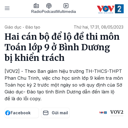
Nhảy đến nội dung
Podcast
Radio
Multimedia
Main navigation
Giáo dục - Đào tạo
Thứ hai, 17:31, 08/05/2023
Hai cán bộ để lộ đề thi môn
Toán lớp 9 ở Bình Dương
bị khiển trách
[VOV2] - Theo Ban giám hiệu trường TH-THCS-THPT
Phan Chu Trinh, việc cho học sinh lớp 9 kiểm tra môn
Toán học kỳ 2 trước một ngày so với quy định của Sở
Giáo dục- Đào tạo tỉnh Bình Dương dẫn đến làm lộ
đề là do lỗi copy.
VOV2
Facebook
Gửi mail