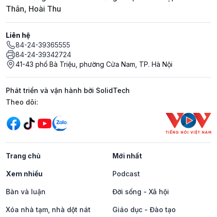
Thân, Hoài Thu
Liên hệ
84-24-39365555
84-24-39342724
41-43 phố Bà Triệu, phường Cửa Nam, TP. Hà Nội
Phát triển và vận hành bởi SolidTech
Mạng xã hội
Theo dõi:
Trang chủ
Mới nhất
Xem nhiều
Podcast
Bàn và luận
Đời sống - Xã hội
Xóa nhà tạm, nhà dột nát
Giáo dục - Đào tạo