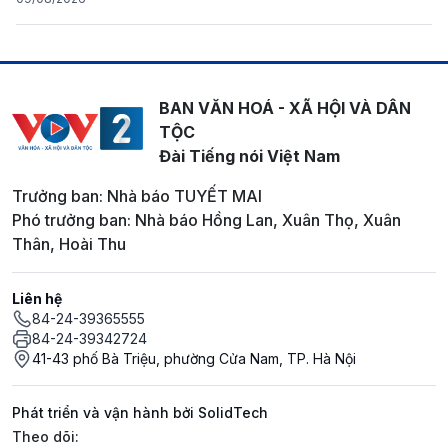
BAN VĂN HOÁ - XÃ HỘI VÀ DÂN
TỘC
Đài Tiếng nói Việt Nam
Trưởng ban: Nhà báo TUYẾT MAI
Phó trưởng ban: Nhà báo Hồng Lan, Xuân Thọ, Xuân
Thân, Hoài Thu
Liên hệ
84-24-39365555
84-24-39342724
41-43 phố Bà Triệu, phường Cửa Nam, TP. Hà Nội
Phát triển và vận hành bởi SolidTech
Mạng xã hội
Theo dõi: