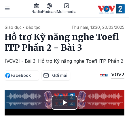
Nhảy đến nội dung
Podcast
Radio
Multimedia
Main navigation
Giáo dục - Đào tạo
Thứ năm, 13:30, 20/03/2025
Hỗ trợ Kỹ năng nghe Toefl
ITP Phần 2 - Bài 3
[VOV2] - Bài 3: Hỗ trợ Kỹ năng nghe Toefl ITP Phần 2
VOV2
Facebook
Gửi mail
Play
Video