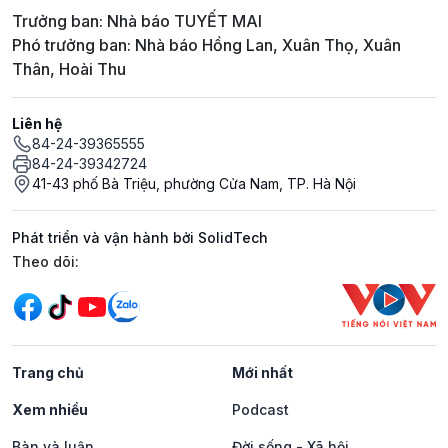
Trưởng ban: Nhà báo TUYẾT MAI
Phó trưởng ban: Nhà báo Hồng Lan, Xuân Thọ, Xuân
Thân, Hoài Thu
Liên hệ
84-24-39365555
84-24-39342724
41-43 phố Bà Triệu, phường Cửa Nam, TP. Hà Nội
Phát triển và vận hành bởi SolidTech
Mạng xã hội
Theo dõi:
Trang chủ
Mới nhất
Xem nhiều
Podcast
Bàn và luận
Đời sống - Xã hội