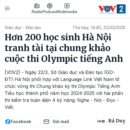
Nhảy đến nội dung
Podcast
Radio
Multimedia
Main navigation
Giáo dục - Đào tạo
Thứ bảy, 14:40, 22/03/2025
Hơn 200 học sinh Hà Nội
tranh tài tại chung khảo
cuộc thi Olympic tiếng Anh
[VOV2] - Ngày 22/3, Sở Giáo dục và Đào tạo (GD-
ĐT) Hà Nội phối hợp với Language Link Việt Nam tổ
chức vòng thi Chung khảo kỳ thi Olympic Tiếng Anh
Tiểu học thành phố năm học 2024-2025 với hai phần
thi kiểm tra toàn diện 4 kỹ năng: Nghe - Nói - Đọc -
Viết.
Bá Duy
Facebook
Gửi mail