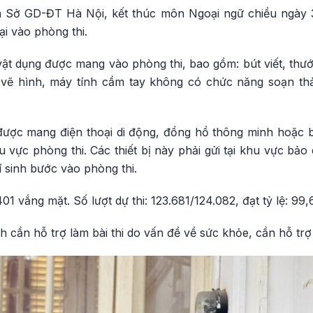
 Sở GD-ĐT Hà Nội, kết thúc môn Ngoại ngữ chiều ngày 3
i vào phòng thi.
ật dụng được mang vào phòng thi, bao gồm: bút viết, thước 
ụ vẽ hình, máy tính cầm tay không có chức năng soạn th
được mang điện thoại di động, đồng hồ thông minh hoặc bấ
hu vực phòng thi. Các thiết bị này phải gửi tại khu vực bả
hí sinh bước vào phòng thi.
01 vắng mặt. Số lượt dự thi: 123.681/124.082, đạt tỷ lệ: 99
 cần hỗ trợ làm bài thi do vấn đề về sức khỏe, cần hỗ trợ 