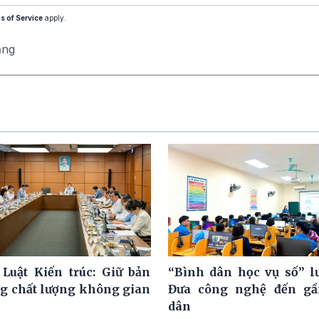
s of Service
apply.
ăng
 Luật Kiến trúc: Giữ bản
“Bình dân học vụ số” l
ng chất lượng không gian
Đưa công nghệ đến gầ
dân