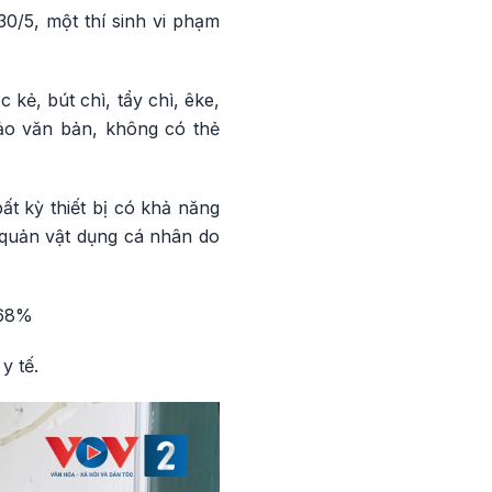
0/5, một thí sinh vi phạm
kẻ, bút chì, tẩy chì, êke,
ảo văn bản, không có thẻ
t kỳ thiết bị có khả năng
o quản vật dụng cá nhân do
,68%
y tế.