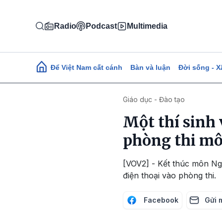
Nhảy đến nội dung
Radio
Podcast
Multimedia
Main navigation
Để Việt Nam cất cánh
Bàn và luận
Đời sống - X
Giáo dục - Đào tạo
Một thí sinh
phòng thi mô
[VOV2] - Kết thúc môn Ngo
điện thoại vào phòng thi.
Facebook
Gửi 