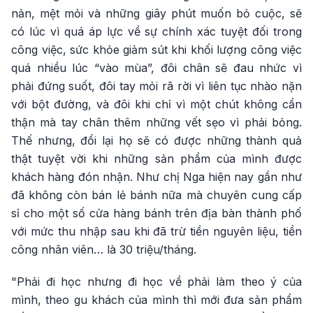
nản, mệt mỏi và những giây phút muốn bỏ cuộc, sẽ
có lúc vì quá áp lực về sự chính xác tuyệt đối trong
công việc, sức khỏe giảm sút khi khối lượng công việc
quá nhiều lúc “vào mùa”, đôi chân sẽ đau nhức vì
phải đứng suốt, đôi tay mỏi rã rời vì liên tục nhào nặn
với bột đường, và đôi khi chỉ vì một chút không cẩn
thận mà tay chân thêm những vết sẹo vì phải bỏng.
Thế nhưng, đổi lại họ sẽ có được những thành quả
thật tuyệt vời khi những sản phẩm của mình được
khách hàng đón nhận. Như chị Nga hiện nay gần như
đã không còn bán lẻ bánh nữa mà chuyên cung cấp
sỉ cho một số cửa hàng bánh trên địa bàn thành phố
với mức thu nhập sau khi đã trừ tiền nguyên liệu, tiền
công nhân viên… là 30 triệu/tháng.
"Phải đi học nhưng đi học về phải làm theo ý của
mình, theo gu khách của mình thì mới đưa sản phẩm