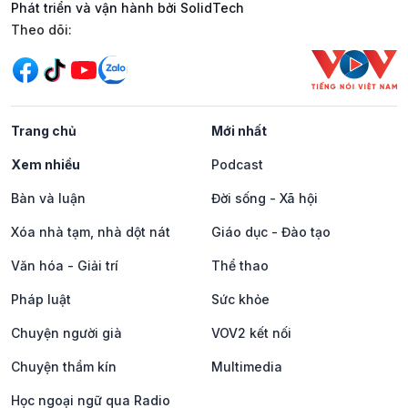
Phát triển và vận hành bởi SolidTech
Mạng xã hội
Theo dõi:
Trang chủ
Mới nhất
Xem nhiều
Podcast
Bàn và luận
Đời sống - Xã hội
Xóa nhà tạm, nhà dột nát
Giáo dục - Đào tạo
Văn hóa - Giải trí
Thể thao
Pháp luật
Sức khỏe
Chuyện người già
VOV2 kết nối
Chuyện thầm kín
Multimedia
Học ngoại ngữ qua Radio