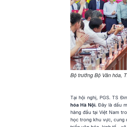
Bộ trưởng Bộ Văn hóa, 
Tại hội nghị, PGS. TS Đ
hóa Hà Nội.
Đây là dấu mố
hàng đầu tại Việt Nam tro
học trong khu vực, cung 
triển văn hóa, kinh tế - x