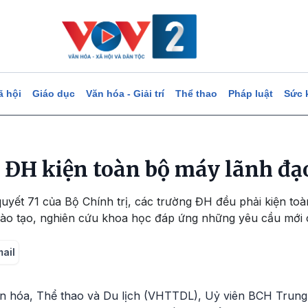
ã hội
Giáo dục
Văn hóa - Giải trí
Thể thao
Pháp luật
Sức 
 ĐH kiện toàn bộ máy lãnh đạ
uyết 71 của Bộ Chính trị, các trường ĐH đều phải kiện to
 đào tạo, nghiên cứu khoa học đáp ứng những yêu cầu mới 
mail
 Văn hóa, Thể thao và Du lịch (VHTTDL), Uỷ viên BCH Trun