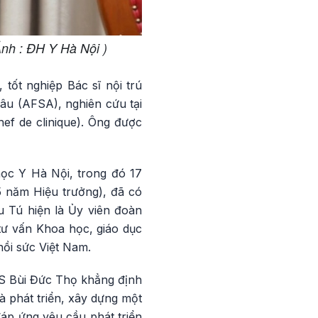
Ảnh : ĐH Y Hà Nội )
tốt nghiệp Bác sĩ nội trú
âu (AFSA), nghiên cứu tại
hef de clinique). Ông được
học Y Hà Nội, trong đó 17
5 năm Hiệu trưởng), đã có
u Tú hiện là Ủy viên đoàn
tư vấn Khoa học, giáo dục
hồi sức Việt Nam.
S Bùi Đức Thọ khẳng định
 phát triển, xây dựng một
đáp ứng yêu cầu phát triển