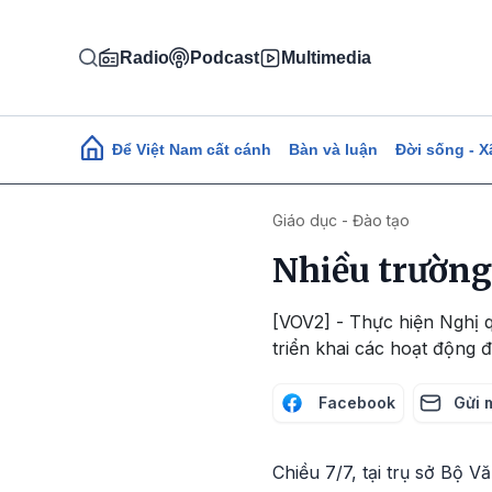
Nhảy đến nội dung
Radio
Podcast
Multimedia
Main navigation
Để Việt Nam cất cánh
Bàn và luận
Đời sống - X
Giáo dục - Đào tạo
Nhiều trường
[VOV2] - Thực hiện Nghị q
triển khai các hoạt động
Facebook
Gửi 
Chiều 7/7, tại trụ sở Bộ