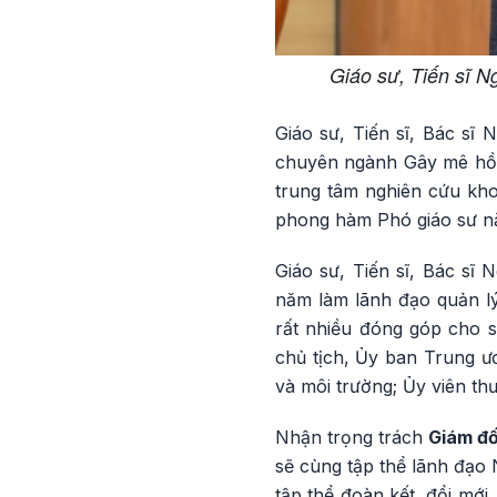
Giáo sư, Tiến sĩ N
Giáo sư, Tiến sĩ, Bác sĩ 
chuyên ngành Gây mê hồi 
trung tâm nghiên cứu khoa
phong hàm Phó giáo sư n
Giáo sư, Tiến sĩ, Bác sĩ
năm làm lãnh đạo quản lý
rất nhiều đóng góp cho s
chủ tịch, Ủy ban Trung ư
và môi trường; Ủy viên th
Nhận trọng trách
Giám đố
sẽ cùng tập thể lãnh đạo
tập thể đoàn kết, đổi mới