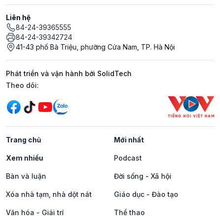
Liên hệ
84-24-39365555
84-24-39342724
41-43 phố Bà Triệu, phường Cửa Nam, TP. Hà Nội
Phát triển và vận hành bởi SolidTech
Mạng xã hội
Theo dõi:
Trang chủ
Mới nhất
Xem nhiều
Podcast
Bàn và luận
Đời sống - Xã hội
Xóa nhà tạm, nhà dột nát
Giáo dục - Đào tạo
Văn hóa - Giải trí
Thể thao