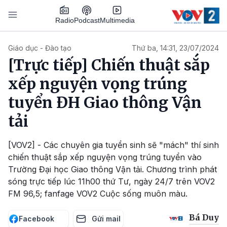
Nhảy đến nội dung
Podcast
Radio
Multimedia
Main navigation
Giáo dục - Đào tạo
Thứ ba, 14:31, 23/07/2024
[Trực tiếp] Chiến thuật sắp
xếp nguyện vọng trúng
tuyển ĐH Giao thông Vận
tải
[VOV2] - Các chuyên gia tuyển sinh sẽ "mách" thí sinh
chiến thuật sắp xếp nguyện vọng trúng tuyển vào
Trường Đại học Giao thông Vận tải. Chương trình phát
sóng trực tiếp lúc 11h00 thứ Tư, ngày 24/7 trên VOV2
FM 96,5; fanfage VOV2 Cuộc sống muôn màu.
Bá Duy
Facebook
Gửi mail