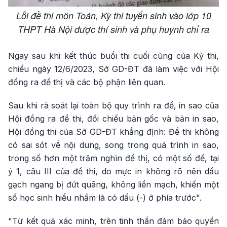
Lỗi đề thi môn Toán, Kỳ thi tuyển sinh vào lớp 10
THPT Hà Nội được thí sinh và phụ huynh chỉ ra
Ngay sau khi kết thúc buổi thi cuối cùng của Kỳ thi,
chiều ngày 12/6/2023, Sở GD-ĐT đã làm việc với Hội
đồng ra đề thị và các bộ phận liên quan.
Sau khi rà soát lại toàn bộ quy trình ra đề, in sao của
Hội đồng ra đề thi, đối chiếu bản gốc và bản in sao,
Hội đồng thi của Sở GD-ĐT khẳng định: Đề thi không
có sai sót về nội dung, song trong quá trình in sao,
trong số hơn một trăm nghìn đề thị, có một số đề, tại
ý 1, câu III của đề thi, do mực in không rõ nên dấu
gạch ngang bị đứt quãng, không liền mạch, khiến một
số học sinh hiểu nhầm là có dấu (-) ở phía trước".
"Từ kết quả xác minh, trên tinh thần đảm bảo quyền