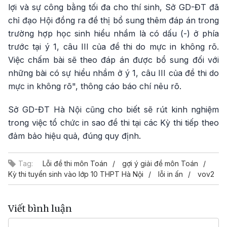
lợi và sự công bằng tối đa cho thí sinh, Sở GD-ĐT đã
chỉ đạo Hội đồng ra đề thị bổ sung thêm đáp án trong
trường hợp học sinh hiểu nhầm là có dấu (-) ở phía
trước tại ý 1, câu III của đề thi do mực in không rõ.
Việc chấm bài sẽ theo đáp án được bổ sung đối với
những bài có sự hiểu nhầm ở ý 1, câu III của đề thi do
mực in không rõ", thông cáo báo chí nêu rõ.
Sở GD-ĐT Hà Nội cũng cho biết sẽ rút kinh nghiệm
trong việc tổ chức in sao đề thi tại các Kỳ thi tiếp theo
đảm bảo hiệu quả, đúng quy định.
Tag:
Lỗi đề thi môn Toán
gợi ý giải đề môn Toán
Kỳ thi tuyển sinh vào lớp 10 THPT Hà Nội
lỗi in ấn
vov2
Viết bình luận