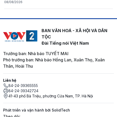
08/08/2026
BAN VĂN HOÁ - XÃ HỘI VÀ DÂN
TỘC
Đài Tiếng nói Việt Nam
Trưởng ban: Nhà báo TUYẾT MAI
Phó trưởng ban: Nhà báo Hồng Lan, Xuân Thọ, Xuân
Thân, Hoài Thu
Liên hệ
84-24-39365555
84-24-39342724
41-43 phố Bà Triệu, phường Cửa Nam, TP. Hà Nội
Phát triển và vận hành bởi SolidTech
Mạng xã hội
Theo dõi: