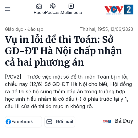
Nhảy đến nội dung
Podcast
Radio
Multimedia
Main navigation
Giáo dục - Đào tạo
Thứ hai, 19:55, 12/06/2023
Vụ in lỗi đề thi Toán: Sở
GD-ĐT Hà Nội chấp nhận
cả hai phương án
[VOV2] - Trước việc một số đề thi môn Toán bị in lỗi,
chiều nay (12/6) Sở GD-ĐT Hà Nội cho biết, Hội đồng
ra đề thi sẽ bổ sung thêm đáp án trong trường hợp
học sinh hiểu nhầm là có dấu (-) ở phía trước tại ý 1,
câu III của đề thi do mực in không rõ.
Bá Duy
Facebook
Gửi mail