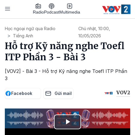
Nhảy đến nội dung
Podcast
Radio
Multimedia
Main navigation
Học ngoại ngữ qua Radio
Chủ nhật, 10:00,
Tiếng Anh
10/05/2026
Hỗ trợ Kỹ năng nghe Toefl
ITP Phần 3 - Bài 3
[VOV2] - Bài 3 - Hỗ trợ Kỹ năng nghe Toefl ITP Phần
3
VOV2
Facebook
Gửi mail
Play