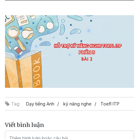
Video
Tag:
Dạy tiếng Anh
kỹ năng nghe
Toefl ITP
Viết bình luận