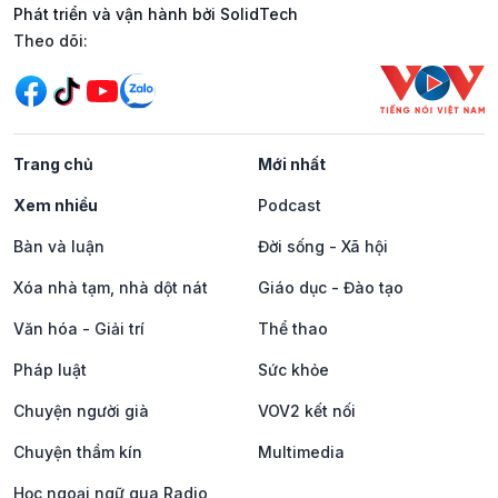
Phát triển và vận hành bởi SolidTech
Mạng xã hội
Theo dõi:
Trang chủ
Mới nhất
Xem nhiều
Podcast
Bàn và luận
Đời sống - Xã hội
Xóa nhà tạm, nhà dột nát
Giáo dục - Đào tạo
Văn hóa - Giải trí
Thể thao
Pháp luật
Sức khỏe
Chuyện người già
VOV2 kết nối
Chuyện thầm kín
Multimedia
Học ngoại ngữ qua Radio