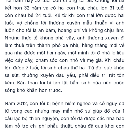
Tôi năm nay 52 tuổi còn chồng tôi 58. Chúng tôi đã
kết hôn 32 năm và có hai con trai, cháu lớn 31 tuổi
còn cháu bé 24 tuổi. Kể từ khi con trai lớn được hai
tuổi, vợ chồng tôi thường xuyên mẫu thuẫn vì anh
luôn cho tôi là ăn bám, hoang phí và không chịu làm.
Nhưng thực tế không phải vậy, anh thường xuyên đi
làm thuê trên thành phố xa nhà, hàng tháng mới về
qua nhà được một hai ngày, một mình tôi ở nhà lo liệu
việc cấy cầy, chăm sóc con nhỏ và mẹ già. Khi cháu
lớn được 7 tuổi, tôi sinh cháu thứ hai. Từ đó, sức khỏe
sa sút, thường xuyên đau yếu, phải điều trị rất tốn
kém. Bản thân tôi bị tàn tật bẩm sinh nữa nên cuộc
sống khó khăn hơn trước.
Năm 2012, con tôi bị bệnh hiểm nghèo và có nguy cơ
tử vong cao nhưng may mắn nhờ sự giúp đỡ của 1
câu lạc bộ thiện nguyện, con tôi đã được các nhà hảo
tâm hỗ trợ chi phí phẫu thuật, cháu đã qua khỏi cơn