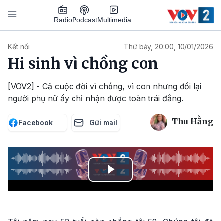
Nhảy đến nội dung
Podcast
Radio
Multimedia
Main navigation
Kết nối
Thứ bảy, 20:00, 10/01/2026
Hi sinh vì chồng con
[VOV2] - Cả cuộc đời vì chồng, vì con nhưng đổi lại
người phụ nữ ấy chỉ nhận được toàn trái đắng.
Thu Hằng
Facebook
Gửi mail
Play
Video