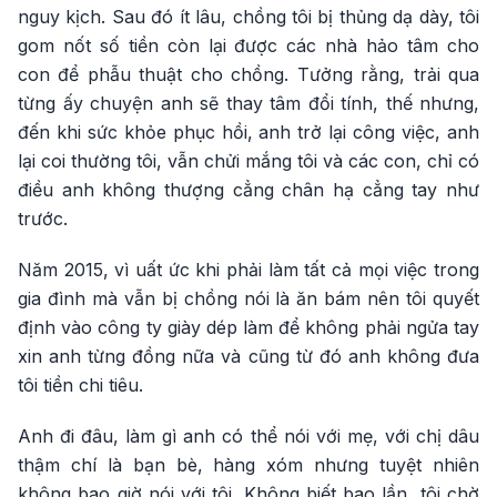
nguy kịch. Sau đó ít lâu, chồng tôi bị thủng dạ dày, tôi
gom nốt số tiền còn lại được các nhà hảo tâm cho
con để phẫu thuật cho chồng. Tưởng rằng, trải qua
từng ấy chuyện anh sẽ thay tâm đổi tính, thế nhưng,
đến khi sức khỏe phục hồi, anh trở lại công việc, anh
lại coi thường tôi, vẫn chửi mắng tôi và các con, chỉ có
điều anh không thượng cẳng chân hạ cẳng tay như
trước.
Năm 2015, vì uất ức khi phải làm tất cả mọi việc trong
gia đình mà vẫn bị chồng nói là ăn bám nên tôi quyết
định vào công ty giày dép làm để không phải ngửa tay
xin anh từng đồng nữa và cũng từ đó anh không đưa
tôi tiền chi tiêu.
Anh đi đâu, làm gì anh có thể nói với mẹ, với chị dâu
thậm chí là bạn bè, hàng xóm nhưng tuyệt nhiên
không bao giờ nói với tôi. Không biết bao lần, tôi chờ