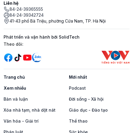
Liên hệ
84-24-39365555
84-24-39342724
41-43 phố Bà Triệu, phường Cửa Nam, TP. Hà Nội
Phát triển và vận hành bởi SolidTech
Mạng xã hội
Theo dõi:
Trang chủ
Mới nhất
Xem nhiều
Podcast
Bàn và luận
Đời sống - Xã hội
Xóa nhà tạm, nhà dột nát
Giáo dục - Đào tạo
Văn hóa - Giải trí
Thể thao
Pháp luật
Sức khỏe