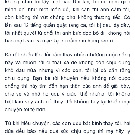
không nhìn tôi lấy một cái. Đôi khi, tôi có cảm giác
mình chỉ như một món đồ, khi cần thì anh cầm tới,
còn không thì vứt chỏng chơ không thương tiếc. Có
lần sau 12 tiếng quần quật tăng ca, tôi bị đau dạ dày,
tôi nhất quyết từ chối thì anh bực dọc bỏ đi, không hỏi
han một câu và mặc kệ tôi nằm ôm bụng rên rỉ.
Đã rất nhiều lần, tôi cảm thấy chán chường cuộc sống
này và muốn rời đi thật xa để không còn chịu đựng
khổ đau nữa nhưng vì các con, tôi lại cố cắn răng
chịu đựng. Bạn bè tôi khuyên nếu không nói được
chồng thì hãy tìm đến bạn thân của anh để giãi bày,
chia sẻ và nhờ họ góp ý giúp, thế nhưng, tôi không
biết làm vậy anh có thay đổi không hay lại khiến mọi
chuyện tồi tệ hơn.
Từ khi hiểu chuyện, các con đều bất bình thay tôi, hai
đứa đều bảo nếu quá sức chịu đựng thì mẹ hãy ly