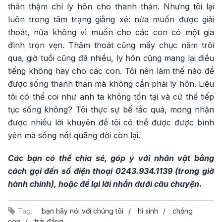
thân thậm chí ly hôn cho thanh thản. Nhưng tôi lại
luôn trong tâm trạng giằng xé: nửa muốn được giải
thoát, nửa không vì muốn cho các con có một gia
đình trọn vẹn. Thấm thoát cũng mấy chục năm trôi
qua, giờ tuổi cũng đã nhiều, ly hôn cũng mang lại điều
tiếng không hay cho các con. Tôi nên làm thế nào để
được sống thanh thản mà không cần phải ly hôn. Liệu
tôi có thể coi như anh ta không tồn tại và cứ thế tiếp
tục sống không? Tôi thực sự bế tắc quá, mong nhận
được nhiều lời khuyên để tôi có thể được được bình
yên mà sống nốt quãng đời còn lại.
Các bạn có thể chia sẻ, góp ý với nhân vật bằng
cách gọi đến số điện thoại 0243.934.1139 (trong giờ
hành chính), hoặc để lại lời nhắn dưới câu chuyện.
Tag:
bạn hãy nói với chúng tôi
hi sinh
chồng
con
trái đắng