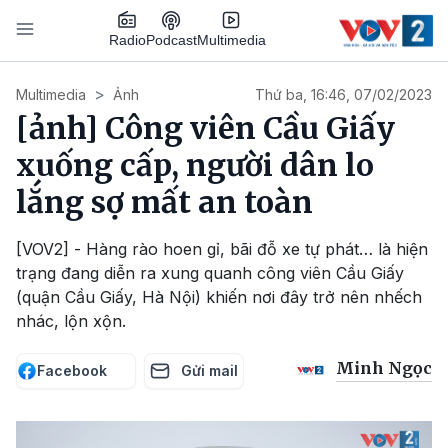
Nhảy đến nội dung
Podcast
Radio
Multimedia
Main navigation
Multimedia
Ảnh
Thứ ba, 16:46, 07/02/2023
[ảnh] Công viên Cầu Giấy
xuống cấp, người dân lo
lắng sợ mất an toàn
[VOV2] - Hàng rào hoen gỉ, bãi đỗ xe tự phát… là hiện
trạng đang diễn ra xung quanh công viên Cầu Giấy
(quận Cầu Giấy, Hà Nội) khiến nơi đây trở nên nhếch
nhác, lộn xộn.
Minh Ngọc
Facebook
Gửi mail