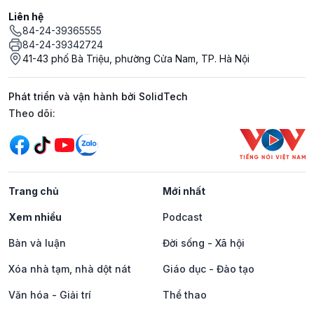
Liên hệ
84-24-39365555
84-24-39342724
41-43 phố Bà Triệu, phường Cửa Nam, TP. Hà Nội
Phát triển và vận hành bởi SolidTech
Mạng xã hội
Theo dõi:
Trang chủ
Mới nhất
Xem nhiều
Podcast
Bàn và luận
Đời sống - Xã hội
Xóa nhà tạm, nhà dột nát
Giáo dục - Đào tạo
Văn hóa - Giải trí
Thể thao