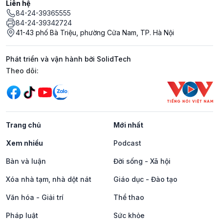
Liên hệ
84-24-39365555
84-24-39342724
41-43 phố Bà Triệu, phường Cửa Nam, TP. Hà Nội
Phát triển và vận hành bởi SolidTech
Mạng xã hội
Theo dõi:
Trang chủ
Mới nhất
Xem nhiều
Podcast
Bàn và luận
Đời sống - Xã hội
Xóa nhà tạm, nhà dột nát
Giáo dục - Đào tạo
Văn hóa - Giải trí
Thể thao
Pháp luật
Sức khỏe