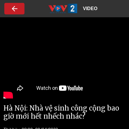
Nhảy đến nội dung
VIDEO
Hà Nội: Nhà vệ sinh công cộng bao
giờ mới hết nhếch nhác?