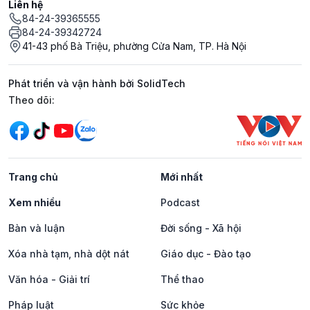
Liên hệ
84-24-39365555
84-24-39342724
41-43 phố Bà Triệu, phường Cửa Nam, TP. Hà Nội
Phát triển và vận hành bởi SolidTech
Mạng xã hội
Theo dõi:
Trang chủ
Mới nhất
Xem nhiều
Podcast
Bàn và luận
Đời sống - Xã hội
Xóa nhà tạm, nhà dột nát
Giáo dục - Đào tạo
Văn hóa - Giải trí
Thể thao
Pháp luật
Sức khỏe