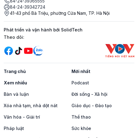
84-24-39365555
84-24-39342724
41-43 phố Bà Triệu, phường Cửa Nam, TP. Hà Nội
Phát triển và vận hành bởi SolidTech
Mạng xã hội
Theo dõi:
Trang chủ
Mới nhất
Xem nhiều
Podcast
Bàn và luận
Đời sống - Xã hội
Xóa nhà tạm, nhà dột nát
Giáo dục - Đào tạo
Văn hóa - Giải trí
Thể thao
Pháp luật
Sức khỏe