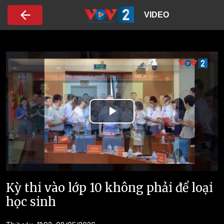
Nhảy đến nội dung
VIDEO
Play
Video
Kỳ thi vào lớp 10 không phải để loại
học sinh