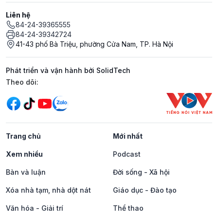
Liên hệ
84-24-39365555
84-24-39342724
41-43 phố Bà Triệu, phường Cửa Nam, TP. Hà Nội
Phát triển và vận hành bởi SolidTech
Mạng xã hội
Theo dõi:
Trang chủ
Mới nhất
Xem nhiều
Podcast
Bàn và luận
Đời sống - Xã hội
Xóa nhà tạm, nhà dột nát
Giáo dục - Đào tạo
Văn hóa - Giải trí
Thể thao