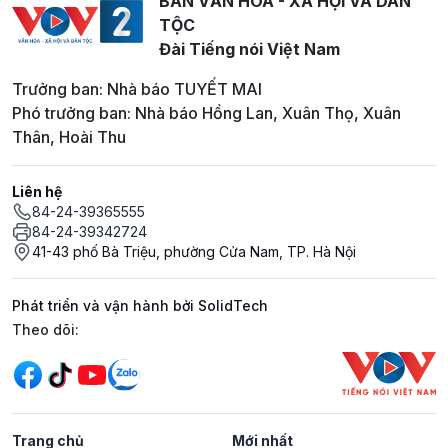
BAN VĂN HOÁ - XÃ HỘI VÀ DÂN
TỘC
Đài Tiếng nói Việt Nam
Trưởng ban: Nhà báo TUYẾT MAI
Phó trưởng ban: Nhà báo Hồng Lan, Xuân Thọ, Xuân
Thân, Hoài Thu
Liên hệ
84-24-39365555
84-24-39342724
41-43 phố Bà Triệu, phường Cửa Nam, TP. Hà Nội
Phát triển và vận hành bởi SolidTech
Mạng xã hội
Theo dõi:
Trang chủ
Mới nhất