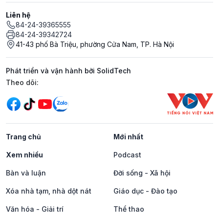
Liên hệ
84-24-39365555
84-24-39342724
41-43 phố Bà Triệu, phường Cửa Nam, TP. Hà Nội
Phát triển và vận hành bởi SolidTech
Mạng xã hội
Theo dõi:
Trang chủ
Mới nhất
Xem nhiều
Podcast
Bàn và luận
Đời sống - Xã hội
Xóa nhà tạm, nhà dột nát
Giáo dục - Đào tạo
Văn hóa - Giải trí
Thể thao