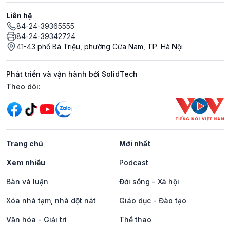
Liên hệ
84-24-39365555
84-24-39342724
41-43 phố Bà Triệu, phường Cửa Nam, TP. Hà Nội
Phát triển và vận hành bởi SolidTech
Mạng xã hội
Theo dõi:
Trang chủ
Mới nhất
Xem nhiều
Podcast
Bàn và luận
Đời sống - Xã hội
Xóa nhà tạm, nhà dột nát
Giáo dục - Đào tạo
Văn hóa - Giải trí
Thể thao