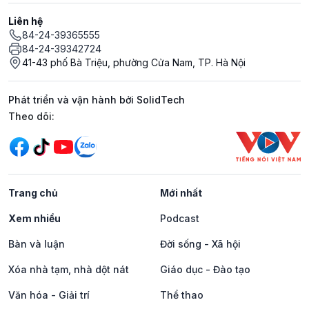
Liên hệ
84-24-39365555
84-24-39342724
41-43 phố Bà Triệu, phường Cửa Nam, TP. Hà Nội
Phát triển và vận hành bởi SolidTech
Mạng xã hội
Theo dõi:
Trang chủ
Mới nhất
Xem nhiều
Podcast
Bàn và luận
Đời sống - Xã hội
Xóa nhà tạm, nhà dột nát
Giáo dục - Đào tạo
Văn hóa - Giải trí
Thể thao