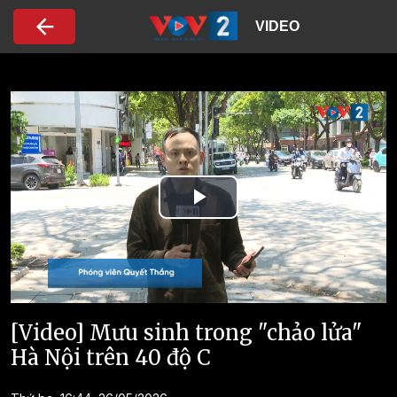
Nhảy đến nội dung
VIDEO
Play
Video
[Video] Mưu sinh trong "chảo lửa"
Hà Nội trên 40 độ C