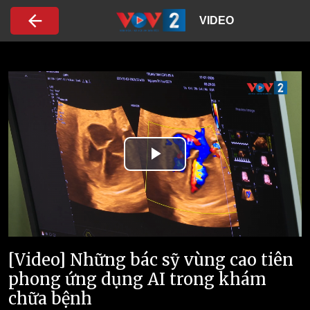
Nhảy đến nội dung
VIDEO
Play
Video
[Video] Những bác sỹ vùng cao tiên
phong ứng dụng AI trong khám
chữa bệnh