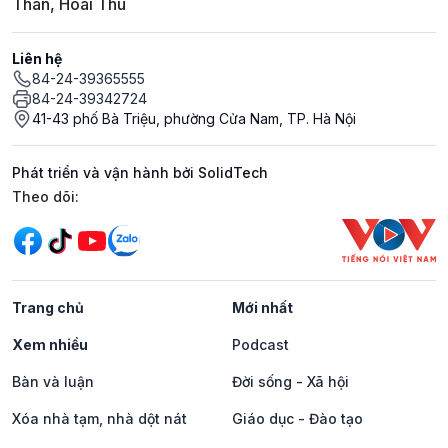
Thân, Hoài Thu
Liên hệ
84-24-39365555
84-24-39342724
41-43 phố Bà Triệu, phường Cửa Nam, TP. Hà Nội
Phát triển và vận hành bởi SolidTech
Mạng xã hội
Theo dõi:
Trang chủ
Mới nhất
Xem nhiều
Podcast
Bàn và luận
Đời sống - Xã hội
Xóa nhà tạm, nhà dột nát
Giáo dục - Đào tạo