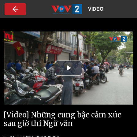
Nhảy đến nội dung
VIDEO
Play
Video
[Video] Những cung bậc cảm xúc
sau giờ thi Ngữ văn