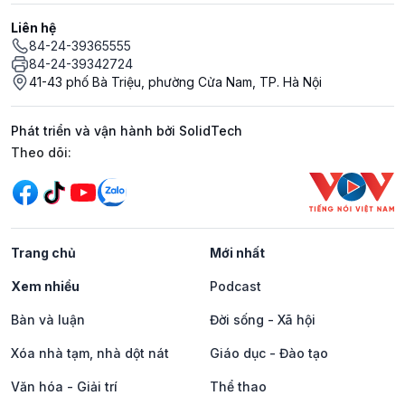
Liên hệ
84-24-39365555
84-24-39342724
41-43 phố Bà Triệu, phường Cửa Nam, TP. Hà Nội
Phát triển và vận hành bởi SolidTech
Mạng xã hội
Theo dõi:
Trang chủ
Mới nhất
Xem nhiều
Podcast
Bàn và luận
Đời sống - Xã hội
Xóa nhà tạm, nhà dột nát
Giáo dục - Đào tạo
Văn hóa - Giải trí
Thể thao