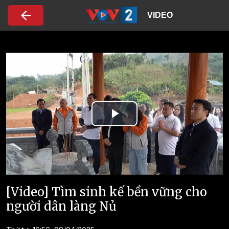
Nhảy đến nội dung
VIDEO
Play
Video
[Video] Tìm sinh kế bền vững cho
người dân làng Nủ