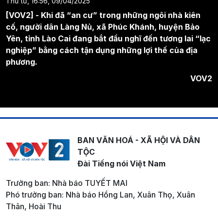
Thứ tư, 16:56, 09/04/2025
[VOV2] - Khi đã “an cư” trong những ngôi nhà kiên
cố, người dân Làng Nủ, xã Phúc Khánh, huyện Bảo
Yên, tỉnh Lào Cai đang bắt đầu nghĩ đến tương lai “lạc
nghiệp” bằng cách tận dụng những lợi thế của địa
phương.
VOV2
BAN VĂN HOÁ - XÃ HỘI VÀ DÂN
TỘC
Đài Tiếng nói Việt Nam
Trưởng ban: Nhà báo TUYẾT MAI
Phó trưởng ban: Nhà báo Hồng Lan, Xuân Thọ, Xuân
Thân, Hoài Thu