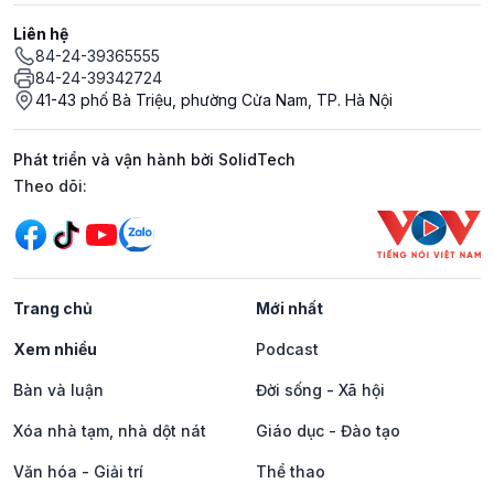
Liên hệ
84-24-39365555
84-24-39342724
41-43 phố Bà Triệu, phường Cửa Nam, TP. Hà Nội
Phát triển và vận hành bởi SolidTech
Mạng xã hội
Theo dõi:
Trang chủ
Mới nhất
Xem nhiều
Podcast
Bàn và luận
Đời sống - Xã hội
Xóa nhà tạm, nhà dột nát
Giáo dục - Đào tạo
Văn hóa - Giải trí
Thể thao