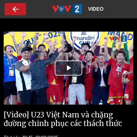
Nhảy đến nội dung
VIDEO
Play
Video
[Video] U23 Việt Nam và chặng
đường chinh phục các thách thức