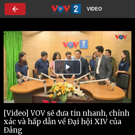
Nhảy đến nội dung
VIDEO
Play
Video
[Video] VOV sẽ đưa tin nhanh, chính
xác và hấp dẫn về Đại hội XIV của
Đảng