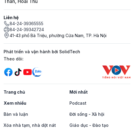
Thân, Hoài Thu
Liên hệ
84-24-39365555
84-24-39342724
41-43 phố Bà Triệu, phường Cửa Nam, TP. Hà Nội
Phát triển và vận hành bởi SolidTech
Mạng xã hội
Theo dõi:
Trang chủ
Mới nhất
Xem nhiều
Podcast
Bàn và luận
Đời sống - Xã hội
Xóa nhà tạm, nhà dột nát
Giáo dục - Đào tạo