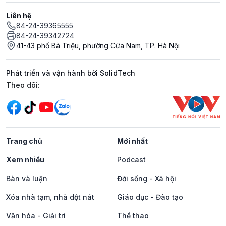
Liên hệ
84-24-39365555
84-24-39342724
41-43 phố Bà Triệu, phường Cửa Nam, TP. Hà Nội
Phát triển và vận hành bởi SolidTech
Mạng xã hội
Theo dõi:
Trang chủ
Mới nhất
Xem nhiều
Podcast
Bàn và luận
Đời sống - Xã hội
Xóa nhà tạm, nhà dột nát
Giáo dục - Đào tạo
Văn hóa - Giải trí
Thể thao