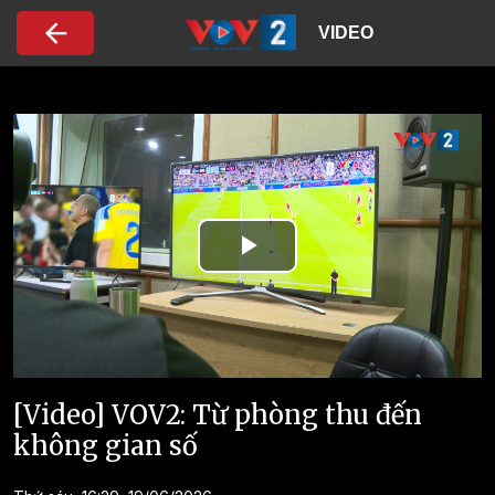
Nhảy đến nội dung
VIDEO
Play
Video
[Video] VOV2: Từ phòng thu đến
không gian số