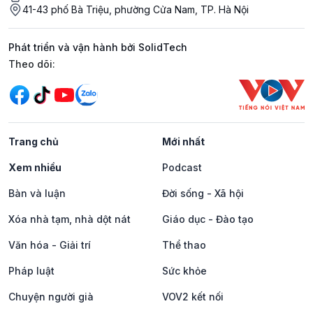
41-43 phố Bà Triệu, phường Cửa Nam, TP. Hà Nội
Phát triển và vận hành bởi SolidTech
Mạng xã hội
Theo dõi:
Trang chủ
Mới nhất
Xem nhiều
Podcast
Bàn và luận
Đời sống - Xã hội
Xóa nhà tạm, nhà dột nát
Giáo dục - Đào tạo
Văn hóa - Giải trí
Thể thao
Pháp luật
Sức khỏe
Chuyện người già
VOV2 kết nối