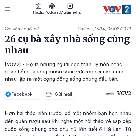
Nhảy đến nội dung
Podcast
Radio
Multimedia
Main navigation
Chuyện người già
Thứ hai, 15:34, 05/06/2023
26 cụ bà xây nhà sống cùng
nhau
[VOV2] - Họ là những người độc thân, ly hôn hoặc
góa chồng, không muốn sống với con cái nên cùng
nhau lập ra một cộng đồng sống chung đầu tiên.
VOV2
Facebook
Gửi mail
Hơn hai thập niên trước, có một nhóm bạn hẹn nhau
đến quán rượu sau khi nghe một hội thảo về sắp xếp
cuộc sống chung cho phụ nữ lớn tuổi ở Hà Lan. Từ