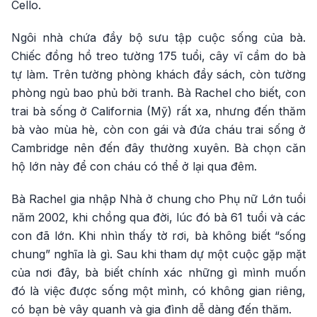
Cello.
Ngôi nhà chứa đầy bộ sưu tập cuộc sống của bà.
Chiếc đồng hồ treo tường 175 tuổi, cây vĩ cầm do bà
tự làm. Trên tường phòng khách đầy sách, còn tường
phòng ngủ bao phủ bởi tranh. Bà Rachel cho biết, con
trai bà sống ở California (Mỹ) rất xa, nhưng đến thăm
bà vào mùa hè, còn con gái và đứa cháu trai sống ở
Cambridge nên đến đây thường xuyên. Bà chọn căn
hộ lớn này để con cháu có thể ở lại qua đêm.
Bà Rachel gia nhập Nhà ở chung cho Phụ nữ Lớn tuổi
năm 2002, khi chồng qua đời, lúc đó bà 61 tuổi và các
con đã lớn. Khi nhìn thấy tờ rơi, bà không biết “sống
chung” nghĩa là gì. Sau khi tham dự một cuộc gặp mặt
của nơi đây, bà biết chính xác những gì mình muốn
đó là việc được sống một mình, có không gian riêng,
có bạn bè vây quanh và gia đình dễ dàng đến thăm.