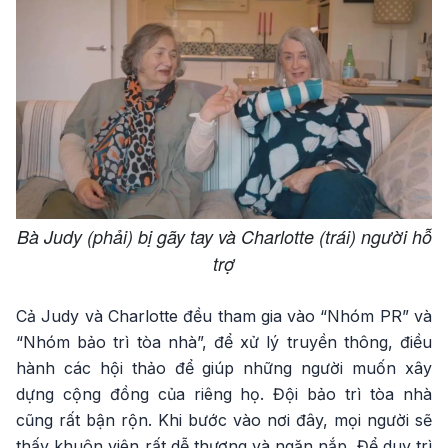
Bà Judy (phải) bị gãy tay và Charlotte (trái) người hỗ
trợ
Cả Judy và Charlotte đều tham gia vào “Nhóm PR” và
“Nhóm bảo trì tòa nhà”, để xử lý truyền thông, điều
hành các hội thảo để giúp những người muốn xây
dựng cộng đồng của riêng họ. Đội bảo trì tòa nhà
cũng rất bận rộn. Khi bước vào nơi đây, mọi người sẽ
thấy khuôn viên rất dễ thương và ngăn nắp. Để duy trì