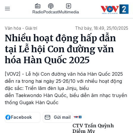
Nhảy đến nội dung
Podcast
Radio
Multimedia
Main navigation
Văn hóa - Giải trí
Thứ bảy, 18:49, 25/10/2025
Nhiều hoạt động hấp dẫn
tại Lễ hội Con đường văn
hóa Hàn Quốc 2025
[VOV2] - Lễ hội Con đường văn hóa Hàn Quốc 2025
diễn ra trong hai ngày 25-26/10 với nhiều hoạt động
đặc sắc: Triển lãm đèn lụa Jinju, biểu
diễn Taekwondo Hàn Quốc, biểu diễn âm nhạc truyền
thống Gugak Hàn Quốc
Facebook
Gửi mail
CTV Trần Quỳnh
Diễm My