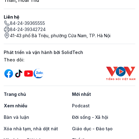
Liên hệ
84-24-39365555
84-24-39342724
41-43 phố Bà Triệu, phường Cửa Nam, TP. Hà Nội
Phát triển và vận hành bởi SolidTech
Mạng xã hội
Theo dõi:
Trang chủ
Mới nhất
Xem nhiều
Podcast
Bàn và luận
Đời sống - Xã hội
Xóa nhà tạm, nhà dột nát
Giáo dục - Đào tạo