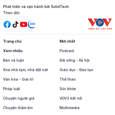
Phát triển và vận hành bởi SolidTech
Mạng xã hội
Theo dõi:
Trang chủ
Mới nhất
Xem nhiều
Podcast
Bàn và luận
Đời sống - Xã hội
Xóa nhà tạm, nhà dột nát
Giáo dục - Đào tạo
Văn hóa - Giải trí
Thể thao
Pháp luật
Sức khỏe
Chuyện người già
VOV2 kết nối
Chuyện thầm kín
Multimedia