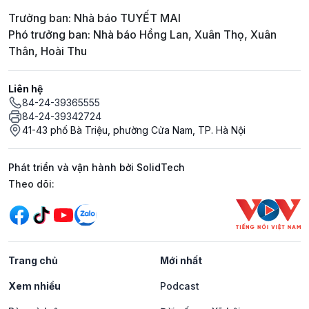
Trưởng ban: Nhà báo TUYẾT MAI
Phó trưởng ban: Nhà báo Hồng Lan, Xuân Thọ, Xuân
Thân, Hoài Thu
Liên hệ
84-24-39365555
84-24-39342724
41-43 phố Bà Triệu, phường Cửa Nam, TP. Hà Nội
Phát triển và vận hành bởi SolidTech
Mạng xã hội
Theo dõi:
Trang chủ
Mới nhất
Xem nhiều
Podcast