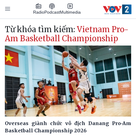
Nhảy đến nội dung
Podcast
Radio
Multimedia
Main navigation
Từ khóa tìm kiếm:
Vietnam Pro-
Am Basketball Championship
Overseas giành chức vô địch Danang Pro-Am
Basketball Championship 2026