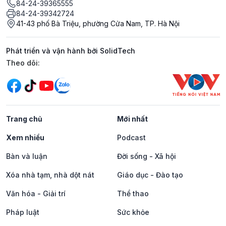
84-24-39365555
84-24-39342724
41-43 phố Bà Triệu, phường Cửa Nam, TP. Hà Nội
Phát triển và vận hành bởi SolidTech
Mạng xã hội
Theo dõi:
Trang chủ
Mới nhất
Xem nhiều
Podcast
Bàn và luận
Đời sống - Xã hội
Xóa nhà tạm, nhà dột nát
Giáo dục - Đào tạo
Văn hóa - Giải trí
Thể thao
Pháp luật
Sức khỏe