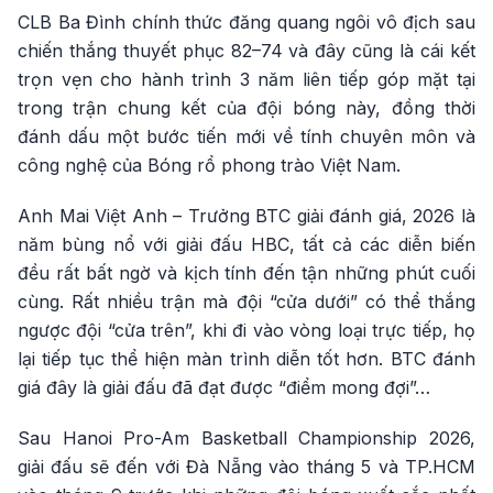
CLB Ba Đình chính thức đăng quang ngôi vô địch sau
chiến thắng thuyết phục 82–74 và đây cũng là cái kết
trọn vẹn cho hành trình 3 năm liên tiếp góp mặt tại
trong trận chung kết của đội bóng này, đồng thời
đánh dấu một bước tiến mới về tính chuyên môn và
công nghệ của Bóng rổ phong trào Việt Nam.
Anh Mai Việt Anh – Trưởng BTC giải đánh giá, 2026 là
năm bùng nổ với giải đấu HBC, tất cả các diễn biến
đều rất bất ngờ và kịch tính đến tận những phút cuối
cùng. Rất nhiều trận mà đội “cửa dưới” có thể thắng
ngược đội “cửa trên”, khi đi vào vòng loại trực tiếp, họ
lại tiếp tục thể hiện màn trình diễn tốt hơn. BTC đánh
giá đây là giải đấu đã đạt được “điểm mong đợi”…
Sau Hanoi Pro-Am Basketball Championship 2026,
giải đấu sẽ đến với Đà Nẵng vào tháng 5 và TP.HCM