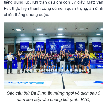
tiếng đúng lúc. Khi trận đấu chỉ còn 37 giây, Matt Van
Pelt thực hiện thành công cú ném quan trọng, ấn định
chiến thắng chung cuộc.
Các cầu thủ Ba Đình ăn mừng ngôi vô địch sau 3
năm liên tiếp vào chung kết (ảnh: BTC)