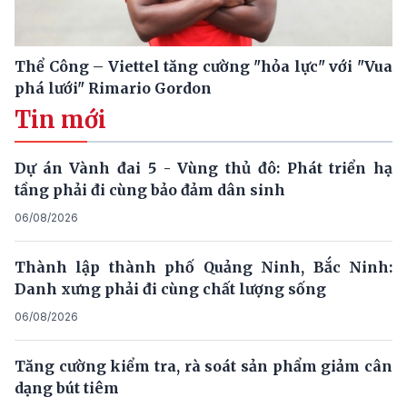
Thể Công – Viettel tăng cường "hỏa lực" với "Vua
phá lưới" Rimario Gordon
Tin mới
Dự án Vành đai 5 - Vùng thủ đô: Phát triển hạ
tầng phải đi cùng bảo đảm dân sinh
06/08/2026
Thành lập thành phố Quảng Ninh, Bắc Ninh:
Danh xưng phải đi cùng chất lượng sống
06/08/2026
Tăng cường kiểm tra, rà soát sản phẩm giảm cân
dạng bút tiêm