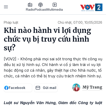
Nhảy đến nội dung
Podcast
Radio
Multimedia
Main navigation
Pháp luật
Chủ nhật, 07:00, 10/05/2026
Khi nào hành vi lợi dụng
chức vụ bị truy cứu hình
sự?
[VOV2] - Không phải mọi sai sót trong thực thi công vụ
đều bị xử lý hình sự. Chỉ hành vi cố ý làm trái vì vụ lợi
hoặc động cơ cá nhân, gây thiệt hại cho Nhà nước, tổ
chức, cá nhân có thể bị truy cứu trách nhiệm hình sự.
Mỹ Trang
Facebook
Gửi mail
Luật sư Nguyễn Văn Hưng, Giám đốc Công ty luật