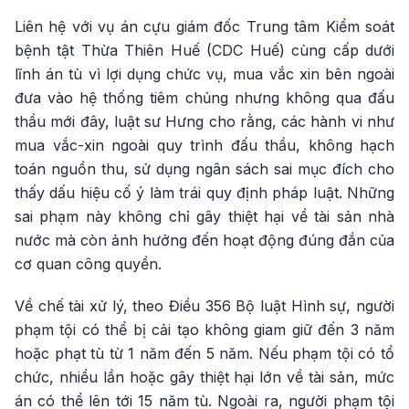
Liên hệ với vụ án cựu giám đốc Trung tâm Kiểm soát
bệnh tật Thừa Thiên Huế (CDC Huế) cùng cấp dưới
lĩnh án tù vì lợi dụng chức vụ, mua vắc xin bên ngoài
đưa vào hệ thống tiêm chủng nhưng không qua đấu
thầu mới đây, luật sư Hưng cho rằng, các hành vi như
mua vắc-xin ngoài quy trình đấu thầu, không hạch
toán nguồn thu, sử dụng ngân sách sai mục đích cho
thấy dấu hiệu cố ý làm trái quy định pháp luật. Những
sai phạm này không chỉ gây thiệt hại về tài sản nhà
nước mà còn ảnh hưởng đến hoạt động đúng đắn của
cơ quan công quyền.
Về chế tài xử lý, theo Điều 356 Bộ luật Hình sự, người
phạm tội có thể bị cải tạo không giam giữ đến 3 năm
hoặc phạt tù từ 1 năm đến 5 năm. Nếu phạm tội có tổ
chức, nhiều lần hoặc gây thiệt hại lớn về tài sản, mức
án có thể lên tới 15 năm tù. Ngoài ra, người phạm tội