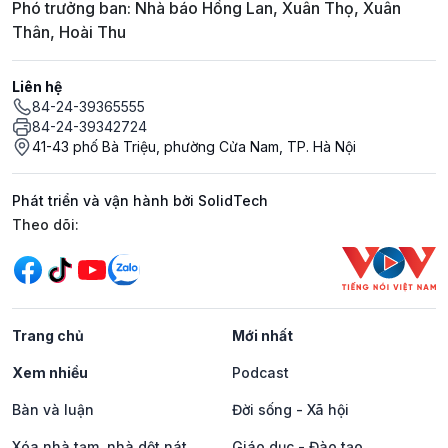
Phó trưởng ban: Nhà báo Hồng Lan, Xuân Thọ, Xuân
Thân, Hoài Thu
Liên hệ
84-24-39365555
84-24-39342724
41-43 phố Bà Triệu, phường Cửa Nam, TP. Hà Nội
Phát triển và vận hành bởi SolidTech
Mạng xã hội
Theo dõi:
Trang chủ
Mới nhất
Xem nhiều
Podcast
Bàn và luận
Đời sống - Xã hội
Xóa nhà tạm, nhà dột nát
Giáo dục - Đào tạo