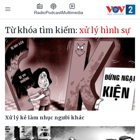
Nhảy đến nội dung
Podcast
Radio
Multimedia
Main navigation
Từ khóa tìm kiếm:
xử lý hình sự
Xử lý kẻ làm nhục người khác