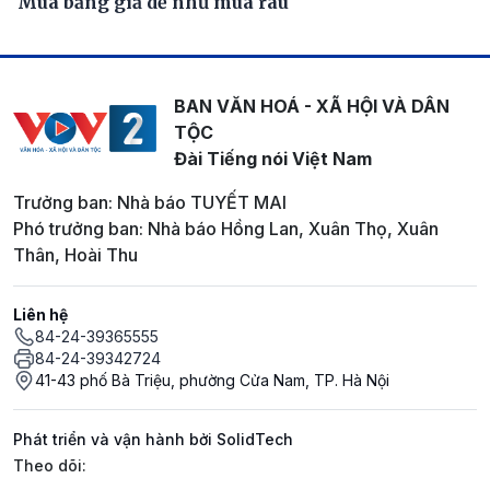
Mua bằng giả dễ như mua rau
BAN VĂN HOÁ - XÃ HỘI VÀ DÂN
TỘC
Đài Tiếng nói Việt Nam
Trưởng ban: Nhà báo TUYẾT MAI
Phó trưởng ban: Nhà báo Hồng Lan, Xuân Thọ, Xuân
Thân, Hoài Thu
Liên hệ
84-24-39365555
84-24-39342724
41-43 phố Bà Triệu, phường Cửa Nam, TP. Hà Nội
Phát triển và vận hành bởi SolidTech
Mạng xã hội
Theo dõi: