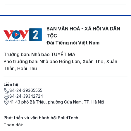
BAN VĂN HOÁ - XÃ HỘI VÀ DÂN
TỘC
Đài Tiếng nói Việt Nam
Trưởng ban: Nhà báo TUYẾT MAI
Phó trưởng ban: Nhà báo Hồng Lan, Xuân Thọ, Xuân
Thân, Hoài Thu
Liên hệ
84-24-39365555
84-24-39342724
41-43 phố Bà Triệu, phường Cửa Nam, TP. Hà Nội
Phát triển và vận hành bởi SolidTech
Mạng xã hội
Theo dõi: