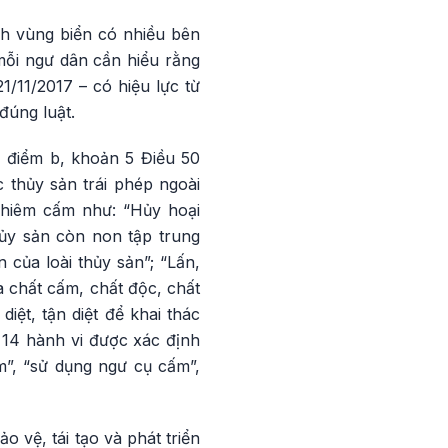
h vùng biển có nhiều bên
 mỗi ngư dân cần hiểu rằng
1/11/2017 – có hiệu lực từ
đúng luật.
, điểm b, khoản 5 Điều 50
c thủy sản trái phép ngoài
nghiêm cấm như: “Hủy hoại
hủy sản còn non tập trung
n của loài thủy sản”; “Lấn,
a chất cấm, chất độc, chất
iệt, tận diệt để khai thác
 14 hành vi được xác định
m”, “sử dụng ngư cụ cấm”,
o vệ, tái tạo và phát triển