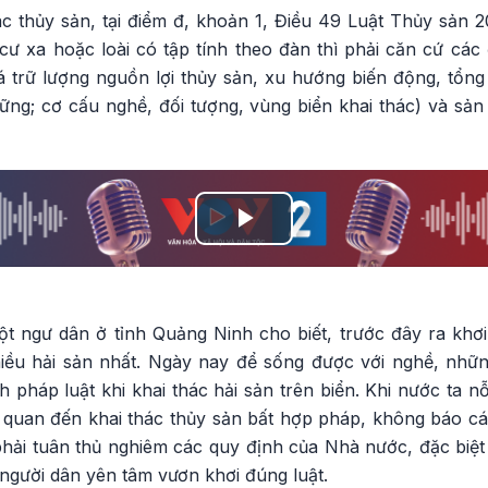
ác thủy sản, tại điểm đ, khoản 1, Điều 49 Luật Thủy sản 
i cư xa hoặc loài có tập tính theo đàn thì phải căn cứ các
iá trữ lượng nguồn lợi thủy sản, xu hướng biến động, tổng
ững; cơ cấu nghề, đối tượng, vùng biển khai thác) và sản
Play
Video
 ngư dân ở tỉnh Quảng Ninh cho biết, trước đây ra khơ
iều hải sản nhất. Ngày nay để sống được với nghề, nhữn
h pháp luật khi khai thác hải sản trên biển. Khi nước ta n
 quan đến khai thác thủy sản bất hợp pháp, không báo c
hải tuân thủ nghiêm các quy định của Nhà nước, đặc biệt 
 người dân yên tâm vươn khơi đúng luật.