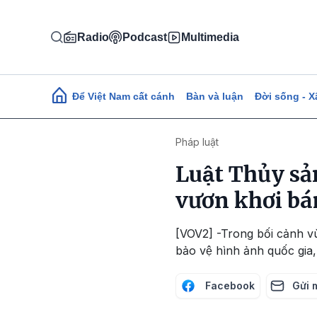
Nhảy đến nội dung
Radio
Podcast
Multimedia
Main navigation
Để Việt Nam cất cánh
Bàn và luận
Đời sống - X
Pháp luật
Luật Thủy s
vươn khơi bá
[VOV2] -Trong bối cảnh vùn
bảo vệ hình ảnh quốc gia,
Facebook
Gửi 