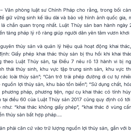
– Văn phòng luật sư Chính Pháp cho rằng, trong bối cản
để giữ vững sinh kế lâu dài và bảo vệ hình ảnh quốc gia,
à lá chắn quan trọng nhất. Luật Thủy sản ban hành ngày 2
nền tảng pháp lý rõ ràng giúp người dân yên tâm vươn khơi 
nguyên thủy sản và quản lý hiệu quả hoạt động khai thác
nh: Giấy phép khai thác thủy sản bị thu hồi khi khai thá
 theo Luật Thủy sản, tại Điều 7 nêu rõ 13 hành vi bị 
nh thái thủy sinh, khu vực tập trung sinh sản, khu vực t
các loài thủy sản”; “Cản trở trái phép đường di cư tự nhiê
 nguồn lợi thủy sản, khu bảo tồn biển”; “Sử dụng chất, hó
 phương pháp, phương tiện, ngư cụ khai thác có tính hủy d
 tại điều 60 của Luật Thủy sản 2017 cũng quy định có tới
p như: “khai thác không giấy phép”, “khai thác ở vùng cấ
yển thủy sản bất hợp pháp….
ản phải căn cứ vào trữ lượng nguồn lợi thủy sản, gắn với bả