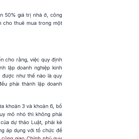
án 50% giá trị nhà ở, công
ên cho thuê mua trong một
ến cho rằng, việc quy định
nh lập doanh nghiệp kinh
h được như thế nào là quy
 đều phải thành lập doanh
sửa khoản 3 và khoản 6, bổ
uy mô nhỏ thì không phải
của dự thảo Luật, phải kê
ng áp dụng với tổ chức để
t cũng giao Chính phủ quy