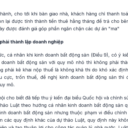
 hành, cho tới khi bàn giao nhà, khách hàng chỉ thanh to
òn lại được tính thành tiền thuê hằng tháng để trả cho b
 này được đánh giá góp phần ngăn chặn các dự án "ma"
phải thành lập doanh nghiệp
hức, cá nhân khi kinh doanh bất động sản (Điều 9), có ý ki
 doanh bất động sản với quy mô nhỏ thì không phải thà
 phải kê khai nộp thuế là không khả thi do khó xác địn
u cực, trốn thuế, đề nghị kinh doanh bất động sản thì
quy mô.
 cho biết đã tiếp thu ý kiến đại biểu Quốc hội và chỉnh 
thảo Luật theo hướng cá nhân kinh doanh bất động sản q
inh doanh bất động sản nhưng thuộc phạm vi điều chỉnh 
ện các quy định khác của dự thảo Luật, quy định này khô
ệp và tạo thuận lợi cho công tác quản lý nhà nước. Luậ