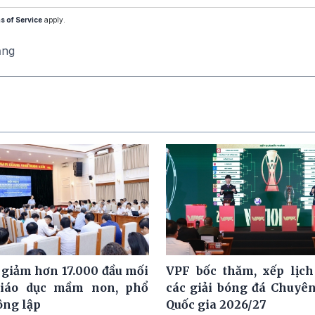
s of Service
apply.
ăng
 giảm hơn 17.000 đầu mối
VPF bốc thăm, xếp lịch
giáo dục mầm non, phổ
các giải bóng đá Chuyê
ông lập
Quốc gia 2026/27