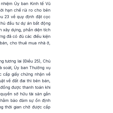
ủ nhiệm Ủy ban Kinh tế Vũ
ời hạn chế rủi ro cho bên
ều 23 về quy định đặt cọc
Chủ đầu tư dự án bất động
h xây dựng, phần diện tích
ng đã có đủ các điều kiện
 bán, cho thuê mua nhà ở,
 tương lai (Điều 25), Chủ
rà soát, Ủy ban Thường vụ
c cấp giấy chứng nhận về
ật về đất đai thì bên bán,
 đồng được thanh toán khi
quyền sở hữu tài sản gắn
” nhằm bảo đảm sự ổn định
ng thời gian chờ được cấp