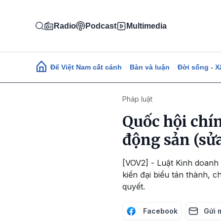
Nhảy đến nội dung
Radio
Podcast
Multimedia
Main navigation
Để Việt Nam cất cánh
Bàn và luận
Đời sống - X
Pháp luật
Quốc hội chí
động sản (sửa
[VOV2] - Luật Kinh doanh 
kiến đại biểu tán thành, 
quyết.
Facebook
Gửi 