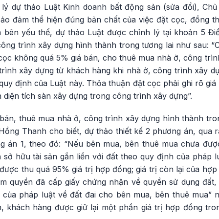
nh lý dự thảo Luật Kinh doanh bất động sản (sửa đổi), Ch
o đảm thể hiện đúng bản chất của việc đặt cọc, đồng th
 bên yếu thế, dự thảo Luật được chỉnh lý tại khoản 5 Đi
ông trình xây dựng hình thành trong tương lai như sau: “
 cọc không quá 5% giá bán, cho thuê mua nhà ở, công trìn
rình xây dựng từ khách hàng khi nhà ở, công trình xây dự
uy định của Luật này. Thỏa thuận đặt cọc phải ghi rõ giá
 diện tích sàn xây dựng trong công trình xây dựng”.
án, thuê mua nhà ở, công trình xây dựng hình thành trong
Hồng Thanh cho biết, dự thảo thiết kế 2 phương án, qua 
g án 1, theo đó: “Nếu bên mua, bên thuê mua chưa đượ
sở hữu tài sản gắn liền với đất theo quy định của pháp lu
ợc thu quá 95% giá trị hợp đồng; giá trị còn lại của hợp
m quyền đã cấp giấy chứng nhận về quyền sử dụng đất, 
nh của pháp luật về đất đai cho bên mua, bên thuê mua
, khách hàng được giữ lại một phần giá trị hợp đồng tro