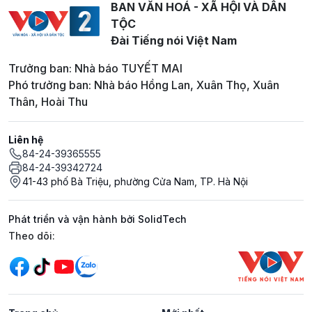
BAN VĂN HOÁ - XÃ HỘI VÀ DÂN
TỘC
Đài Tiếng nói Việt Nam
Trưởng ban: Nhà báo TUYẾT MAI
Phó trưởng ban: Nhà báo Hồng Lan, Xuân Thọ, Xuân
Thân, Hoài Thu
Liên hệ
84-24-39365555
84-24-39342724
41-43 phố Bà Triệu, phường Cửa Nam, TP. Hà Nội
Phát triển và vận hành bởi SolidTech
Mạng xã hội
Theo dõi: