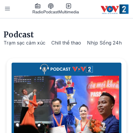
Nhảy đến nội dung
Podcast
Radio
Multimedia
Main navigation
Podcast
Trạm sạc cảm xúc
Chill thể thao
Nhịp Sống 24h