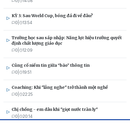
0
|
14:08
KỲ 3: Sau World Cup, bóng đá đi về đâu?
0
|
13:54
Trường học sau sáp nhập: Năng lực hiệu trưởng quyết
định chất lượng giáo dục
0
|
12:09
Củng cố niềm tin giữa “bão” thông tin
0
|
19:51
Coaching: Khi "lắng nghe" trở thành một nghề
0
|
22:25
Chị chồng - em dâu khi "giọt nước tràn ly"
0
|
20:14